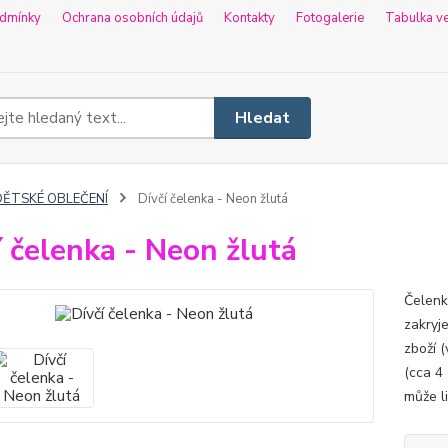
dmínky
Ochrana osobních údajů
Kontakty
Fotogalerie
Tabulka ve
Hledat
DĚTSKÉ OBLEČENÍ
Dívčí čelenka - Neon žlutá
í čelenka - Neon žlutá
Čelenka
zakryj
zboží (
(cca 4
může li