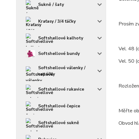
Sukně / šaty
Kraťasy / 3/4 ťáčky
Prosím zv
Softshellové kalhoty
Vel. 48 (c
Softshellové bundy
Vel. 50 (
Softshellové válenky /
capáčky
Rozložení
Softshellové rukavice
Softshellové čepice
Měřte ob
Softshellové sukně
Obvod hla