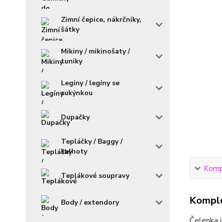
Zimní čepice, nákrčníky,
šátky
Mikiny / mikinošaty /
tuniky
Legíny / legíny se
sukýnkou
Dupačky
Tepláčky / Baggy /
kalhoty
Kompl
Teplákové soupravy
Komple
Body / extendory
Čelenka j