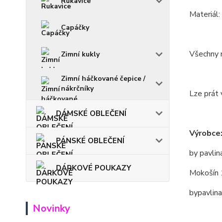
Rukavice
Materiál
Capáčky
Všechny m
Zimní kukly
Zimní háčkované čepice /
nákrčníky
Lze prát 
DÁMSKÉ OBLEČENÍ
Výrobce
PÁNSKÉ OBLEČENÍ
by pavlin
DÁRKOVÉ POUKAZY
Mokošín 
bypavlin
Novinky