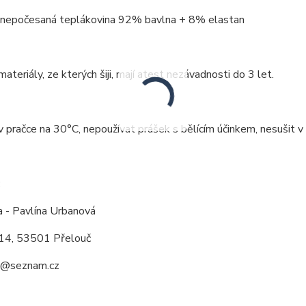
: nepočesaná teplákovina 92% bavlna + 8% elastan
ateriály, ze kterých šiji, mají atest nezávadnosti do 3 let.
v pračce na 30°C, nepoužívat prášek s bělícím účinkem, nesušit v 
:
a - Pavlína Urbanová
14, 53501 Přelouč
a@seznam.cz