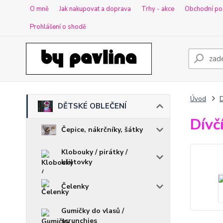
O mně
Jak nakupovat a doprava
Trhy - akce
Obchodní po
Prohlášení o shodě
Úvod
DĚTSKÉ OBLEČENÍ
Dívč
Čepice, nákrčníky, šátky
Klobouky / pirátky /
kšiltovky
Čelenky
Gumičky do vlasů /
scrunchies