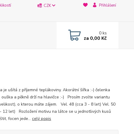
likostí
Přihlášení
CZK
0
ks
za
0,00 Kč
 je ušítá z příjemné teplákoviny. Akorátní šířka :-) čelenka
e ouška a pěkně drží na hlavičce :-) Prosím zvolte variantu
velikost), o kterou máte zájem. Vel. 48 (cca 3 - 8 let) Vel. 50
 - 12 let) Rozložení motivu na látce se u jednotlivých kusů
štit, focen jede...
celý popis