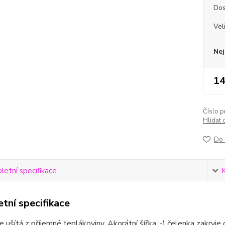
Dos
Vel
Nej
14
Číslo p
Hlídat 
Do 
etní specifikace
tní specifikace
e ušítá z příjemné teplákoviny. Akorátní šířka :-) čelenka zakryje 