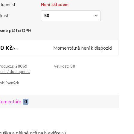
tupnost
Není skladem
ikost
sme plátci DPH
0 Kč
Momentálně není k dispozici
/
ks
roduktu:
20069
Velikost:
50
cenu / dostupnost
oblíbených
Komentáře
0
ouška a pěkně drží na hlavičce :-)