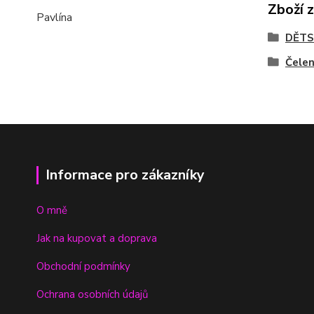
Zboží 
Pavlína
DĚTS
Čele
Informace pro zákazníky
O mně
Jak na kupovat a doprava
Obchodní podmínky
Ochrana osobních údajů