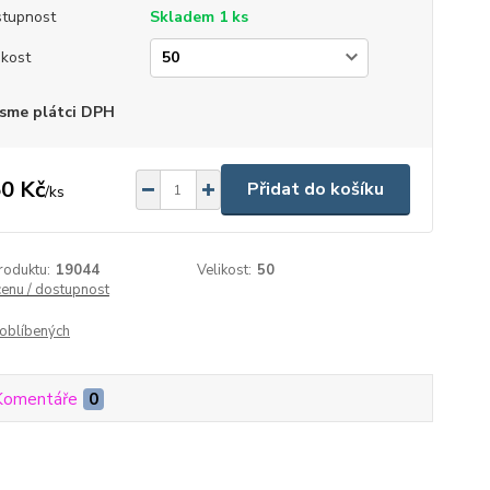
tupnost
Skladem 1 ks
ikost
sme plátci DPH
0 Kč
Přidat do košíku
/
ks
roduktu:
19044
Velikost:
50
cenu / dostupnost
oblíbených
Komentáře
0