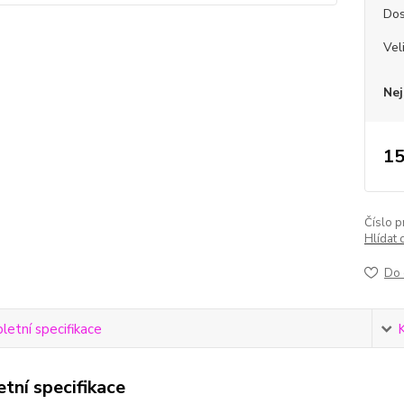
Dos
Vel
Nej
15
Číslo p
Hlídat 
Do 
etní specifikace
tní specifikace