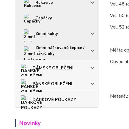
Rukavice
Vel. 48 (
Vel. 50 (c
Capáčky
Vel. 52 (
Zimní kukly
Zimní háčkované čepice /
Měřte ob
nákrčníky
Obvod hla
DÁMSKÉ OBLEČENÍ
PÁNSKÉ OBLEČENÍ
Materiál
DÁRKOVÉ POUKAZY
Novinky