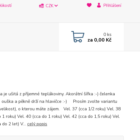
likostí
Přihlášení
CZK
0
ks
za
0,00 Kč
 je ušitá z příjemné teplákoviny. Akorátní šířka :-) čelenka
e ouška a pěkně drží na hlavičce :-) Prosím zvolte variantu
velikost), o kterou máte zájem. Vel. 37 (cca 1/2 roku) Vel. 38
 1 roku) Vel. 40 (cca do 1 roku) Vel. 42 (cca do 1,5 roku) Vel.
 do 2 let) V...
celý popis