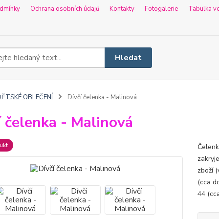
dmínky
Ochrana osobních údajů
Kontakty
Fotogalerie
Tabulka ve
Hledat
DĚTSKÉ OBLEČENÍ
Dívčí čelenka - Malinová
í čelenka - Malinová
ukt
Čelenka
zakryj
zboží (
(cca do
44 (cca