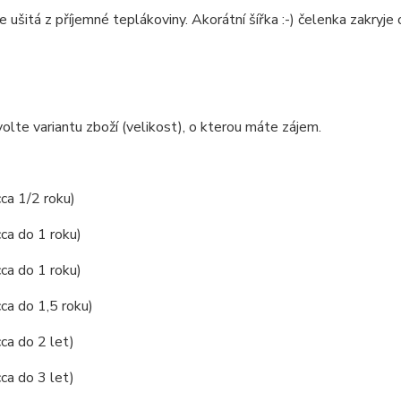
e ušitá z příjemné teplákoviny. Akorátní šířka :-) čelenka zakryje 
olte variantu zboží (velikost), o kterou máte zájem.
cca 1/2 roku)
cca do 1 roku)
cca do 1 roku)
cca do 1,5 roku)
cca do 2 let)
cca do 3 let)