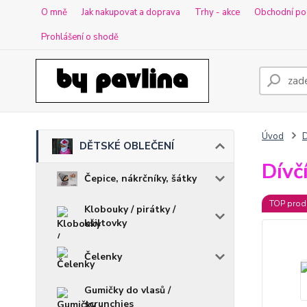
O mně
Jak nakupovat a doprava
Trhy - akce
Obchodní po
Prohlášení o shodě
Úvod
DĚTSKÉ OBLEČENÍ
Dívč
Čepice, nákrčníky, šátky
TOP prod
Klobouky / pirátky /
kšiltovky
Čelenky
Gumičky do vlasů /
scrunchies