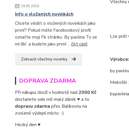
Všechny m
18.05.2018
Info o vložených novinkách
Chcete vědět o vložených novinkách jako
první? Pokud máte Facebookový profil
Lze prát 
označte moji Fb stránku By pavlina To se
mi líbí a budete jako první ...
číst celé
Výrobce
Zobrazit všechny novinky
by pavlin
DOPRAVA ZDARMA
Mokošín 
Při nákupu zboží v hodnotě nad
2000 Kč
bypavlin
dostanete ode mě malý dárek ♥ a to
dopravu zdarma
přes Balíkovnu na
zvolené výdejní místo :-)
Hezký den ♥