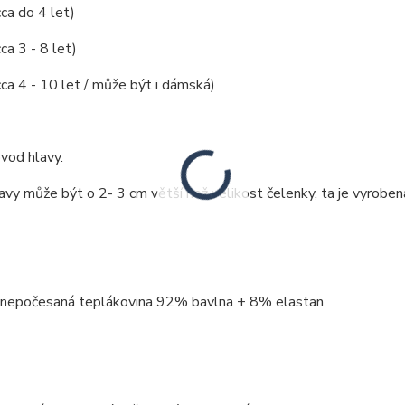
cca do 4 let)
ca 3 - 8 let)
cca 4 - 10 let / může být i dámská)
vod hlavy.
vy může být o 2- 3 cm větší než velikost čelenky, ta je vyroben
: nepočesaná teplákovina 92% bavlna + 8% elastan