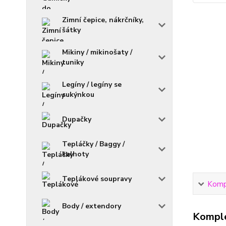
Zimní čepice, nákrčníky,
šátky
Mikiny / mikinošaty /
tuniky
Legíny / legíny se
sukýnkou
Dupačky
Tepláčky / Baggy /
kalhoty
Teplákové soupravy
Kompl
Body / extendory
Komple