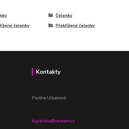
nky
Čelenky
řížené čelenky
Překřížené čelenky
Kontakty
Pavlína Urbanová
bypavlina@seznam.cz