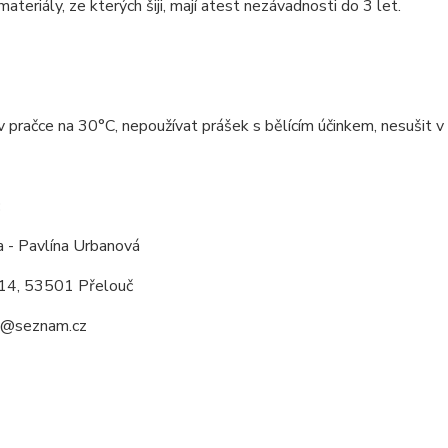
ateriály, ze kterých šiji, mají atest nezávadnosti do 3 let.
v pračce na 30°C, nepoužívat prášek s bělícím účinkem, nesušit v 
:
a - Pavlína Urbanová
14, 53501 Přelouč
a@seznam.cz