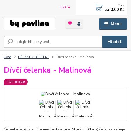
0
ks
CZK
za
0,00 Kč
Menu
Hledat
Úvod
DĚTSKÉ OBLEČENÍ
Dívčí čelenka - Malinová
Dívčí čelenka - Malinová
TOP produkt
Čelenka je ušitá z příjemné teplákoviny. Akorátní šířka :-) čelenka zakryje