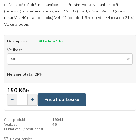
ouška a pěkně drží na hlavičce :-) Prosím zvolte variantu zboží
(velikost), o kterou máte zájem. Vel. 37 (cca 1/2 roku) Vel. 38 (cca do 1
roku) Vel. 40 (cca do 1 roku) Vel. 42 (cca do 1,5 roku) Vel. 44 (cca do 2 let)
V...
celý popis
Dostupnost
Skladem 1 ks
Velikost
Nejsme plátci DPH
150 Kč
/
ks
Přidat do košíku
Číslo produktu:
19044
Velikost:
46
Hlídat cenu / dostupnost
Do oblíbených