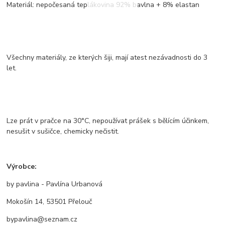
Materiál: nepočesaná teplákovina 92% bavlna + 8% elastan
Všechny materiály, ze kterých šiji, mají atest nezávadnosti do 3
let.
Lze prát v pračce na 30°C, nepoužívat prášek s bělícím účinkem,
nesušit v sušičce, chemicky nečistit.
Výrobce:
by pavlina - Pavlína Urbanová
Mokošín 14, 53501 Přelouč
bypavlina@seznam.cz