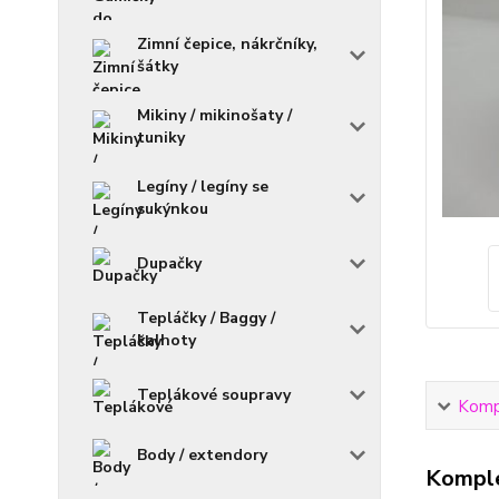
Zimní čepice, nákrčníky,
šátky
Mikiny / mikinošaty /
tuniky
Legíny / legíny se
sukýnkou
Dupačky
Tepláčky / Baggy /
kalhoty
Teplákové soupravy
Kompl
Body / extendory
Komple