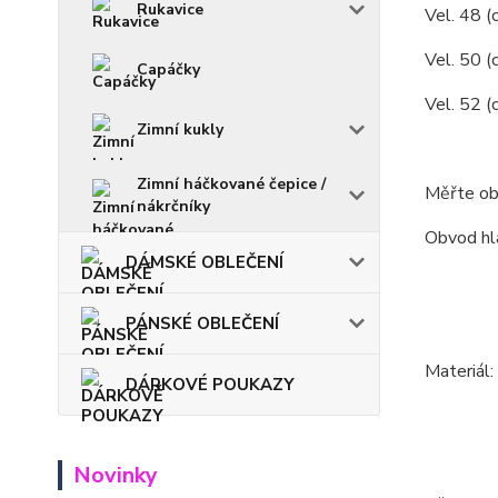
Rukavice
Vel. 48 (
Vel. 50 (c
Capáčky
Vel. 52 (
Zimní kukly
Zimní háčkované čepice /
Měřte ob
nákrčníky
Obvod hla
DÁMSKÉ OBLEČENÍ
PÁNSKÉ OBLEČENÍ
Materiál
DÁRKOVÉ POUKAZY
Novinky