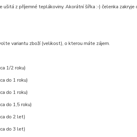
e ušitá z příjemné teplákoviny. Akorátní šířka :-) čelenka zakryje 
olte variantu zboží (velikost), o kterou máte zájem.
cca 1/2 roku)
cca do 1 roku)
cca do 1 roku)
cca do 1,5 roku)
cca do 2 let)
cca do 3 let)