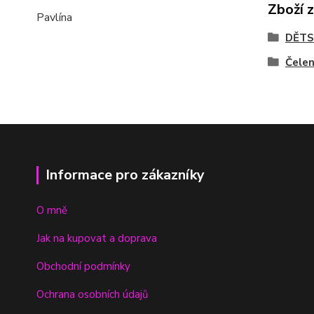
Zboží 
Pavlína
DĚTS
Čele
Informace pro zákazníky
O mně
Jak na kupovat a doprava
Obchodní podmínky
Ochrana osobních údajů