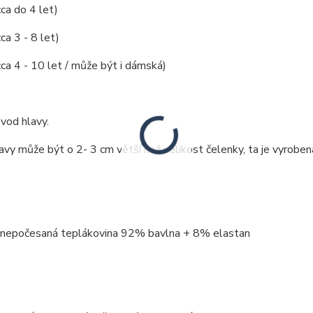
cca do 4 let)
ca 3 - 8 let)
cca 4 - 10 let / může být i dámská)
vod hlavy.
vy může být o 2- 3 cm větší než velikost čelenky, ta je vyroben
: nepočesaná teplákovina 92% bavlna + 8% elastan