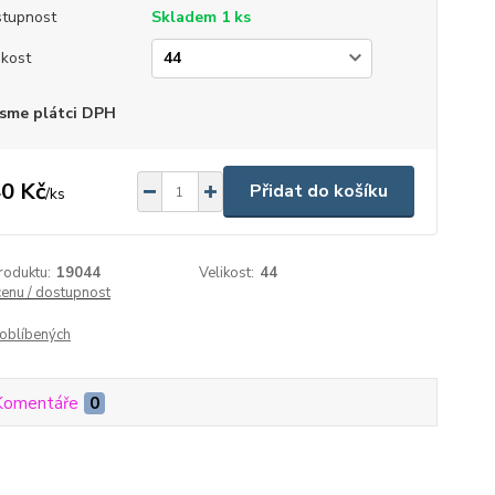
tupnost
Skladem 1 ks
ikost
sme plátci DPH
0 Kč
Přidat do košíku
/
ks
roduktu:
19044
Velikost:
44
cenu / dostupnost
oblíbených
Komentáře
0