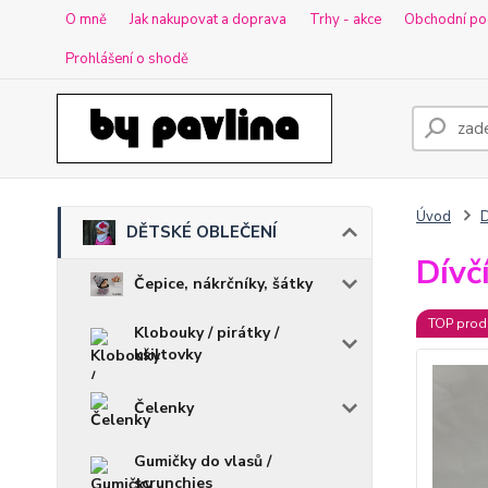
O mně
Jak nakupovat a doprava
Trhy - akce
Obchodní po
Prohlášení o shodě
Úvod
DĚTSKÉ OBLEČENÍ
Dívč
Čepice, nákrčníky, šátky
TOP prod
Klobouky / pirátky /
kšiltovky
Čelenky
Gumičky do vlasů /
scrunchies