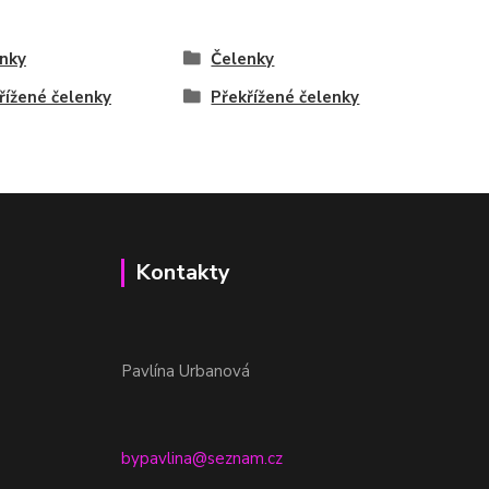
nky
Čelenky
řížené čelenky
Překřížené čelenky
Kontakty
Pavlína Urbanová
bypavlina@seznam.cz