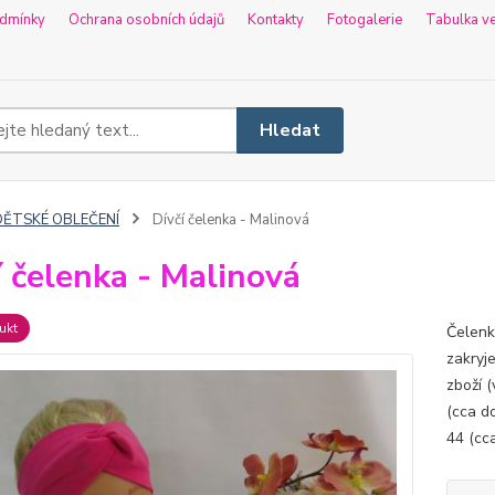
dmínky
Ochrana osobních údajů
Kontakty
Fotogalerie
Tabulka ve
Hledat
DĚTSKÉ OBLEČENÍ
Dívčí čelenka - Malinová
í čelenka - Malinová
ukt
Čelenka
zakryj
zboží (
(cca do
44 (cca