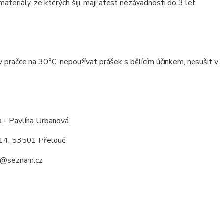
ateriály, ze kterých šiji, mají atest nezávadnosti do 3 let.
v pračce na 30°C, nepoužívat prášek s bělícím účinkem, nesušit v 
:
a - Pavlína Urbanová
14, 53501 Přelouč
a@seznam.cz