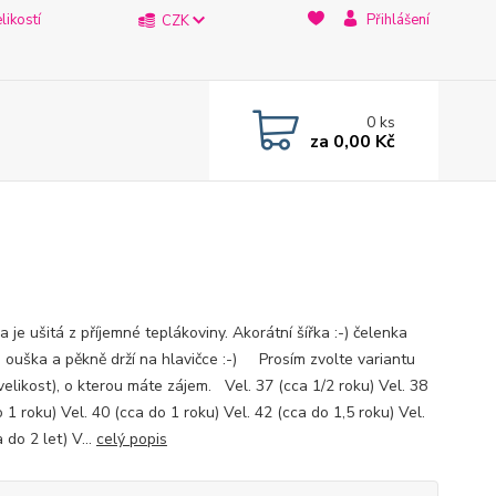
likostí
Přihlášení
CZK
0
ks
za
0,00 Kč
 je ušitá z příjemné teplákoviny. Akorátní šířka :-) čelenka
e ouška a pěkně drží na hlavičce :-) Prosím zvolte variantu
velikost), o kterou máte zájem. Vel. 37 (cca 1/2 roku) Vel. 38
 1 roku) Vel. 40 (cca do 1 roku) Vel. 42 (cca do 1,5 roku) Vel.
 do 2 let) V...
celý popis