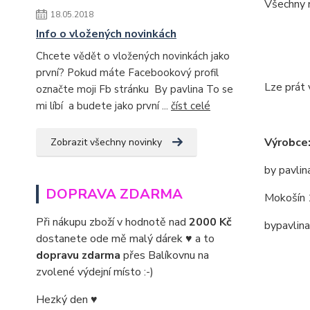
Všechny m
18.05.2018
Info o vložených novinkách
Chcete vědět o vložených novinkách jako
první? Pokud máte Facebookový profil
Lze prát 
označte moji Fb stránku By pavlina To se
mi líbí a budete jako první ...
číst celé
Výrobce
Zobrazit všechny novinky
by pavlin
DOPRAVA ZDARMA
Mokošín 
Při nákupu zboží v hodnotě nad
2000 Kč
bypavlin
dostanete ode mě malý dárek ♥ a to
dopravu zdarma
přes Balíkovnu na
zvolené výdejní místo :-)
Hezký den ♥