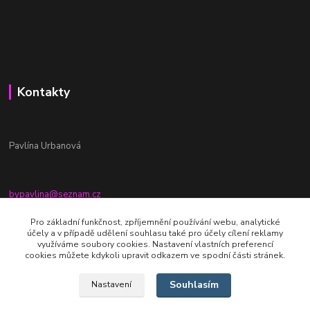
Kontakty
Pavlína Urbanová
bypavlina@seznam.cz
+420774917196
Pro základní funkčnost, zpříjemnění používání webu, analytické
účely a v případě udělení souhlasu také pro účely cílení reklamy
Fb stránka - By pavlina
využíváme soubory cookies. Nastavení vlastních preferencí
cookies můžete kdykoli upravit odkazem ve spodní části stránek.
Souhlasím
Nastavení