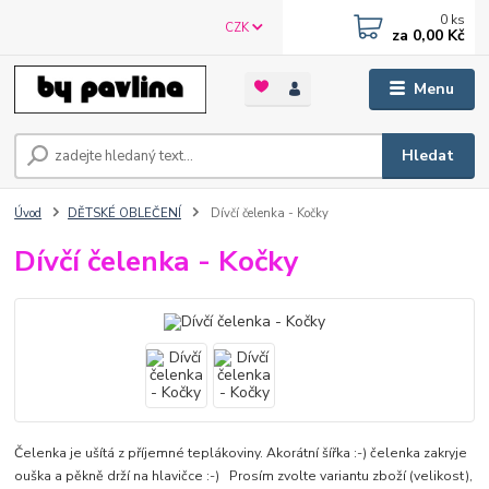
0
ks
CZK
za
0,00 Kč
Menu
Hledat
Úvod
DĚTSKÉ OBLEČENÍ
Dívčí čelenka - Kočky
Dívčí čelenka - Kočky
Čelenka je ušítá z příjemné teplákoviny. Akorátní šířka :-) čelenka zakryje
ouška a pěkně drží na hlavičce :-) Prosím zvolte variantu zboží (velikost),