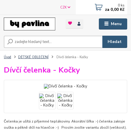
0
ks
CZK
za
0,00 Kč
Menu
Hledat
Úvod
DĚTSKÉ OBLEČENÍ
Dívčí čelenka - Kočky
Dívčí čelenka - Kočky
Čelenka je ušítá z příjemné teplákoviny. Akorátní šířka :-) čelenka zakryje
ouška a pěkně drží na hlavičce :-) Prosím zvolte variantu zboží (velikost),