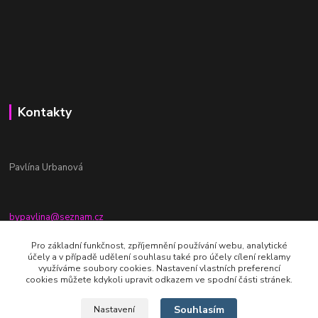
Kontakty
Pavlína Urbanová
bypavlina@seznam.cz
+420774917196
Pro základní funkčnost, zpříjemnění používání webu, analytické
účely a v případě udělení souhlasu také pro účely cílení reklamy
Fb stránka - By pavlina
využíváme soubory cookies. Nastavení vlastních preferencí
cookies můžete kdykoli upravit odkazem ve spodní části stránek.
Souhlasím
Nastavení