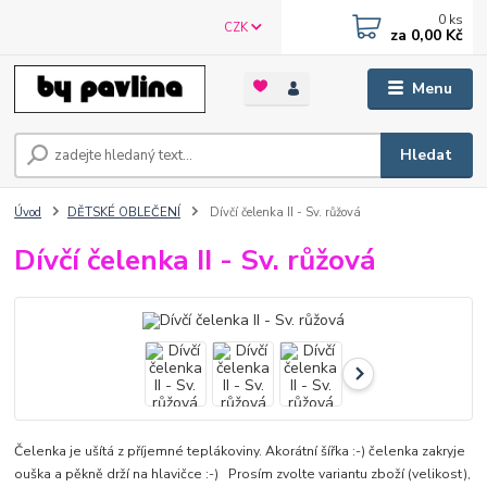
0
ks
CZK
za
0,00 Kč
Menu
Hledat
Úvod
DĚTSKÉ OBLEČENÍ
Dívčí čelenka II - Sv. růžová
Dívčí čelenka II - Sv. růžová
Čelenka je ušítá z příjemné teplákoviny. Akorátní šířka :-) čelenka zakryje
ouška a pěkně drží na hlavičce :-) Prosím zvolte variantu zboží (velikost),