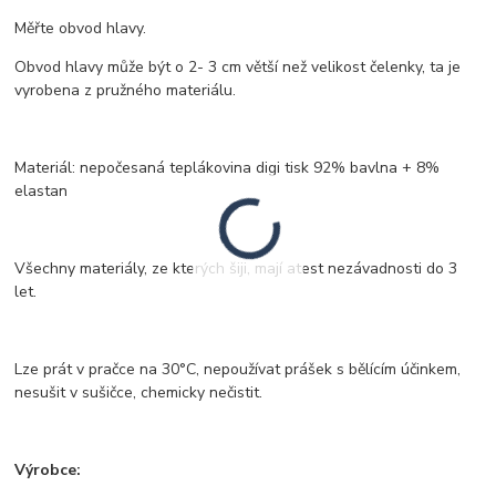
Měřte obvod hlavy.
Obvod hlavy může být o 2- 3 cm větší než velikost čelenky, ta je
vyrobena z pružného materiálu.
Materiál: nepočesaná teplákovina digi tisk 92% bavlna + 8%
elastan
Všechny materiály, ze kterých šiji, mají atest nezávadnosti do 3
let.
Lze prát v pračce na 30°C, nepoužívat prášek s bělícím účinkem,
nesušit v sušičce, chemicky nečistit.
Výrobce: