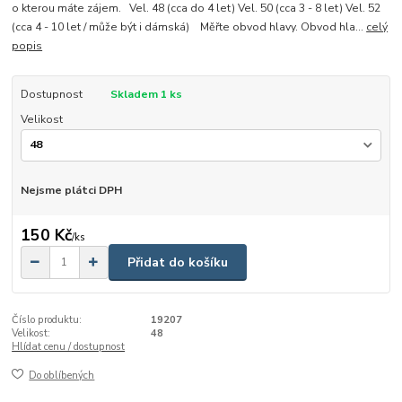
o kterou máte zájem. Vel. 48 (cca do 4 let) Vel. 50 (cca 3 - 8 let) Vel. 52
(cca 4 - 10 let / může být i dámská) Měřte obvod hlavy. Obvod hla...
celý
popis
Dostupnost
Skladem 1 ks
Velikost
Nejsme plátci DPH
150 Kč
/
ks
Přidat do košíku
Číslo produktu:
19207
Velikost:
48
Hlídat cenu / dostupnost
Do oblíbených