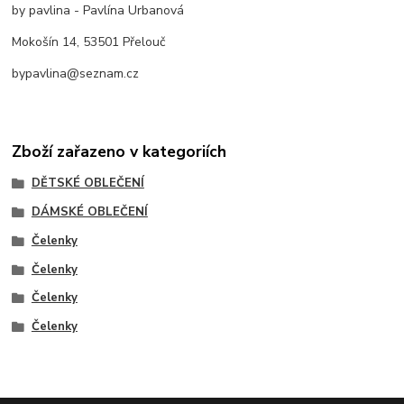
by pavlina - Pavlína Urbanová
Mokošín 14, 53501 Přelouč
bypavlina@seznam.cz
Zboží zařazeno v kategoriích
DĚTSKÉ OBLEČENÍ
DÁMSKÉ OBLEČENÍ
Čelenky
Čelenky
Čelenky
Čelenky