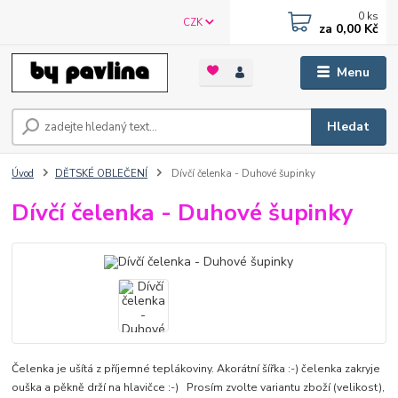
0
ks
CZK
za
0,00 Kč
Menu
Hledat
Úvod
DĚTSKÉ OBLEČENÍ
Dívčí čelenka - Duhové šupinky
Dívčí čelenka - Duhové šupinky
Čelenka je ušítá z příjemné teplákoviny. Akorátní šířka :-) čelenka zakryje
ouška a pěkně drží na hlavičce :-) Prosím zvolte variantu zboží (velikost),