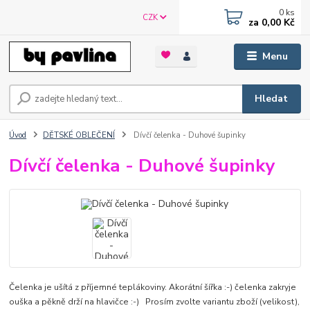
0
ks
CZK
za
0,00 Kč
Menu
Hledat
Úvod
DĚTSKÉ OBLEČENÍ
Dívčí čelenka - Duhové šupinky
Dívčí čelenka - Duhové šupinky
Čelenka je ušítá z příjemné teplákoviny. Akorátní šířka :-) čelenka zakryje
ouška a pěkně drží na hlavičce :-) Prosím zvolte variantu zboží (velikost),