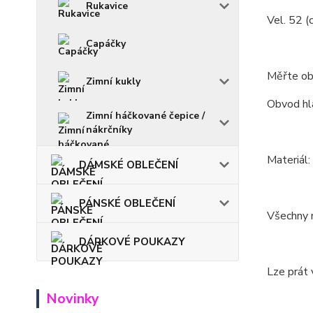
Rukavice
Vel. 52 (
Capáčky
Měřte ob
Zimní kukly
Obvod hla
Zimní háčkované čepice /
nákrčníky
Materiál
DÁMSKÉ OBLEČENÍ
PÁNSKÉ OBLEČENÍ
Všechny m
DÁRKOVÉ POUKAZY
Lze prát 
Novinky