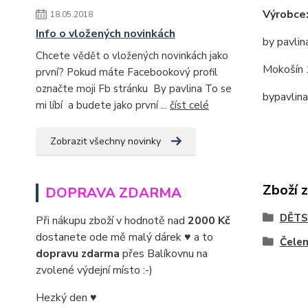
Výrobce
18.05.2018
Info o vložených novinkách
by pavlin
Chcete vědět o vložených novinkách jako
Mokošín 
první? Pokud máte Facebookový profil
označte moji Fb stránku By pavlina To se
bypavlin
mi líbí a budete jako první ...
číst celé
Zobrazit všechny novinky
Zboží 
DOPRAVA ZDARMA
DĚTS
Při nákupu zboží v hodnotě nad
2000 Kč
dostanete ode mě malý dárek ♥ a to
Čele
dopravu zdarma
přes Balíkovnu na
zvolené výdejní místo :-)
Hezký den ♥