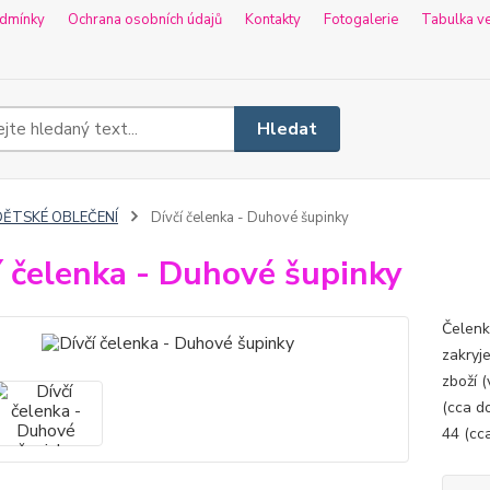
dmínky
Ochrana osobních údajů
Kontakty
Fotogalerie
Tabulka ve
Hledat
DĚTSKÉ OBLEČENÍ
Dívčí čelenka - Duhové šupinky
í čelenka - Duhové šupinky
Čelenka
zakryj
zboží (
(cca do
44 (cca