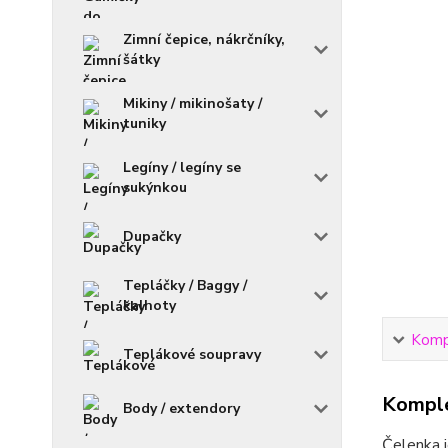
Zimní čepice, nákrčníky,
šátky
Mikiny / mikinošaty /
tuniky
Legíny / legíny se
sukýnkou
Dupačky
Tepláčky / Baggy /
kalhoty
Kompl
Teplákové soupravy
Komple
Body / extendory
Čelenka j