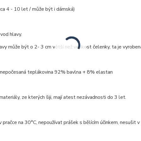
cca 4 - 10 let / může být i dámská)
vod hlavy.
vy může být o 2- 3 cm větší než velikost čelenky, ta je vyroben
: nepočesaná teplákovina 92% bavlna + 8% elastan
ateriály, ze kterých šiji, mají atest nezávadnosti do 3 let.
v pračce na 30°C, nepoužívat prášek s bělícím účinkem, nesušit v 