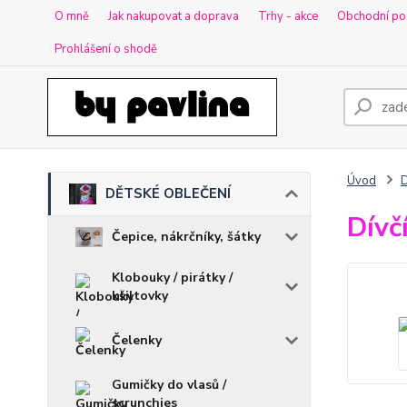
O mně
Jak nakupovat a doprava
Trhy - akce
Obchodní po
Prohlášení o shodě
Úvod
DĚTSKÉ OBLEČENÍ
Dívč
Čepice, nákrčníky, šátky
Klobouky / pirátky /
kšiltovky
Čelenky
Gumičky do vlasů /
scrunchies