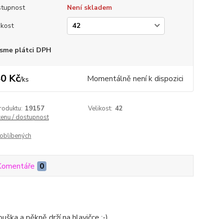
tupnost
Není skladem
ikost
sme plátci DPH
0 Kč
Momentálně není k dispozici
/
ks
roduktu:
19157
Velikost:
42
cenu / dostupnost
oblíbených
Komentáře
0
ouška a pěkně drží na hlavičce :-)