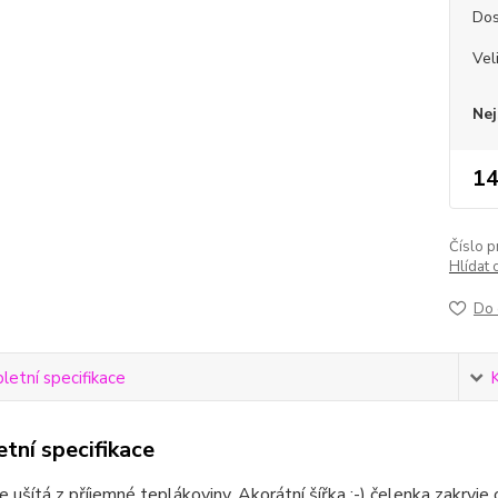
Dos
Vel
Nej
14
Číslo p
Hlídat 
Do 
etní specifikace
tní specifikace
e ušítá z příjemné teplákoviny. Akorátní šířka :-) čelenka zakryje 