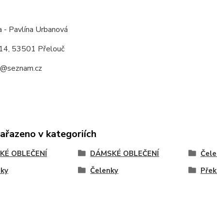
:
a - Pavlína Urbanová
14, 53501 Přelouč
a@seznam.cz
zařazeno v kategoriích
KÉ OBLEČENÍ
DÁMSKÉ OBLEČENÍ
Čele
nky
Čelenky
Přek