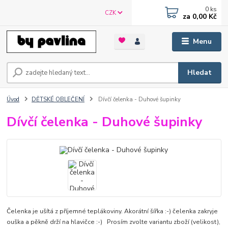
0
ks
CZK
za
0,00 Kč
Menu
Hledat
Úvod
DĚTSKÉ OBLEČENÍ
Dívčí čelenka - Duhové šupinky
Dívčí čelenka - Duhové šupinky
Čelenka je ušítá z příjemné teplákoviny. Akorátní šířka :-) čelenka zakryje
ouška a pěkně drží na hlavičce :-) Prosím zvolte variantu zboží (velikost),