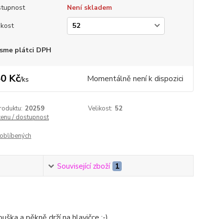
tupnost
Není skladem
ikost
sme plátci DPH
0 Kč
Momentálně není k dispozici
/
ks
roduktu:
20259
Velikost:
52
cenu / dostupnost
oblíbených
Související zboží
1
ouška a pěkně drží na hlavičce :-)