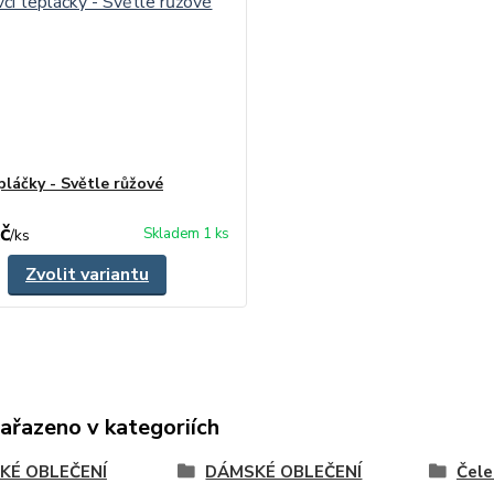
pláčky - Světle růžové
č
Skladem 1 ks
/
ks
Zvolit variantu
zařazeno v kategoriích
KÉ OBLEČENÍ
DÁMSKÉ OBLEČENÍ
Čele