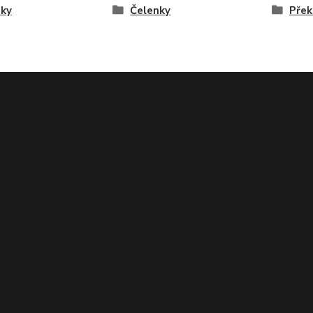
nky
Čelenky
Přek