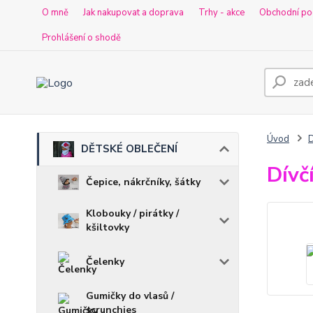
O mně
Jak nakupovat a doprava
Trhy - akce
Obchodní po
Prohlášení o shodě
Úvod
DĚTSKÉ OBLEČENÍ
Dívč
Čepice, nákrčníky, šátky
Klobouky / pirátky /
kšiltovky
Čelenky
Gumičky do vlasů /
scrunchies