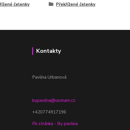
řížené čelenky
Překřížené čelenky
Kontakty
Pavlína Urbanová
bypavlina@seznam.cz
+420774917196
Fb stránka - By pavlina