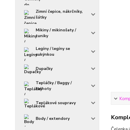
Zimní čepice, nákrčníky,
šátky
Mikiny / mikinošaty /
tuniky
Legíny / legíny se
sukýnkou
Dupačky
Tepláčky / Baggy /
kalhoty
Kompl
Teplákové soupravy
Komple
Body / extendory
Čelenka j