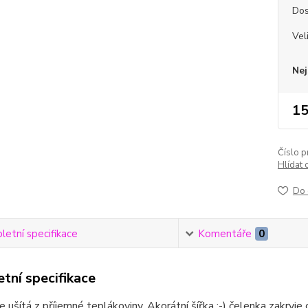
Dos
Vel
Nej
15
Číslo p
Hlídat 
Do 
etní specifikace
Komentáře
0
tní specifikace
e ušítá z příjemné teplákoviny. Akorátní šířka :-) čelenka zakryje 