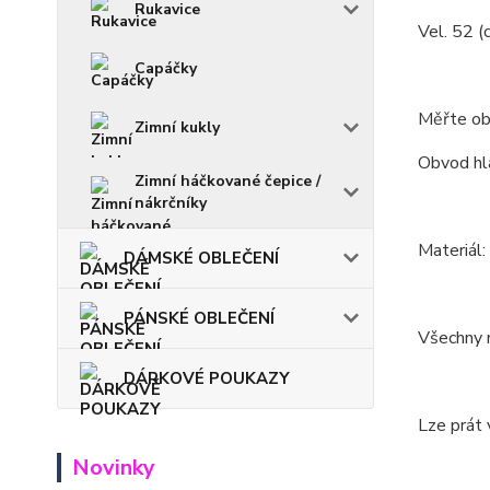
Rukavice
Vel. 52 (
Capáčky
Měřte ob
Zimní kukly
Obvod hla
Zimní háčkované čepice /
nákrčníky
Materiál
DÁMSKÉ OBLEČENÍ
PÁNSKÉ OBLEČENÍ
Všechny m
DÁRKOVÉ POUKAZY
Lze prát 
Novinky