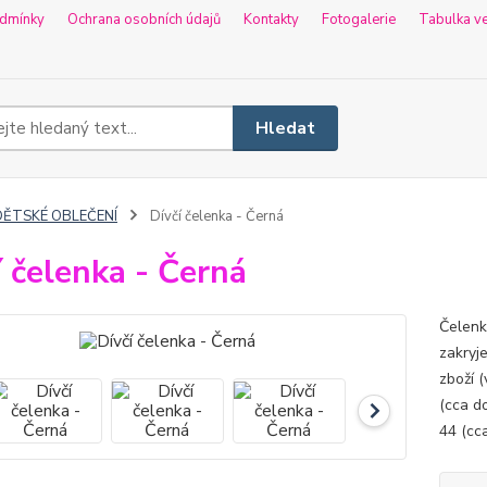
dmínky
Ochrana osobních údajů
Kontakty
Fotogalerie
Tabulka ve
Hledat
DĚTSKÉ OBLEČENÍ
Dívčí čelenka - Černá
í čelenka - Černá
Čelenka
zakryj
zboží (
(cca do
44 (cca