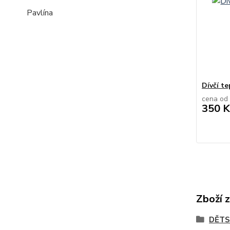
Pavlína
Dívčí te
cena od
350 K
Zboží 
DĚTS