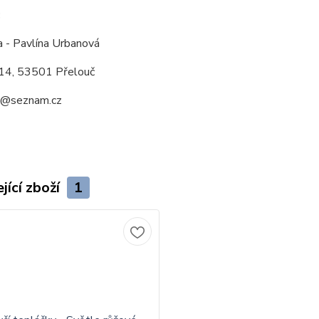
:
a - Pavlína Urbanová
14, 53501 Přelouč
a@seznam.cz
jící zboží
1