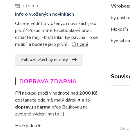
Výrobce
18.05.2018
Info o vložených novinkách
by pavlin
Chcete vědět o vložených novinkách jako
Mokošín 
první? Pokud máte Facebookový profil
označte moji Fb stránku By pavlina To se
bypavlin
mi líbí a budete jako první ...
číst celé
Zobrazit všechny novinky
Souvise
DOPRAVA ZDARMA
Při nákupu zboží v hodnotě nad
2000 Kč
dostanete ode mě malý dárek ♥ a to
dopravu zdarma
přes Balíkovnu na
zvolené výdejní místo :-)
Hezký den ♥