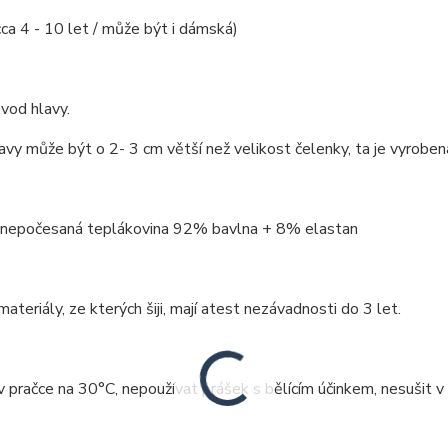
cca 4 - 10 let / může být i dámská)
vod hlavy.
vy může být o 2- 3 cm větší než velikost čelenky, ta je vyroben
: nepočesaná teplákovina 92% bavlna + 8% elastan
ateriály, ze kterých šiji, mají atest nezávadnosti do 3 let.
v pračce na 30°C, nepoužívat prášek s bělícím účinkem, nesušit v 