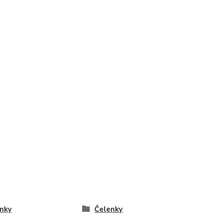
nky
Čelenky