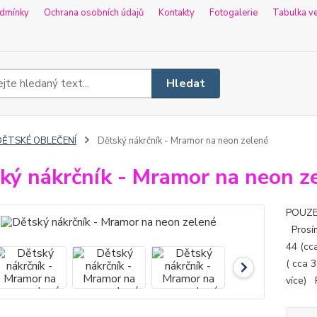
dmínky
Ochrana osobních údajů
Kontakty
Fotogalerie
Tabulka ve
Hledat
DĚTSKÉ OBLEČENÍ
Dětský nákrčník - Mramor na neon zelené
ký nákrčník - Mramor na neon z
POUZE n
Prosím
44 (cca
( cca 3
více) 