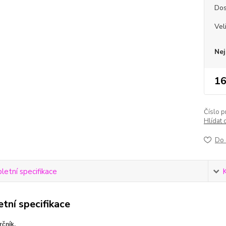
Dos
Vel
Nej
16
Číslo p
Hlídat 
Do 
etní specifikace
tní specifikace
čník.