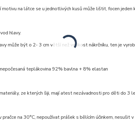
 motivu na látce se u jednotlivých kusů může lištit, focen jeden k
vod hlavy.
vy může být o 2- 3 cm větší než velikost nákrčníku, ten je vyrob
: nepočesaná teplákovina 92% bavlna + 8% elastan
ateriály, ze kterých šiji, mají atest nezávadnosti pro děti do 3 le
v pračce na 30°C, nepoužívat prášek s bělícím účinkem, nesušit v 