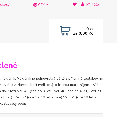
likostí
Přihlášení
CZK
0
ks
za
0,00 Kč
elené
ákrčník. Nákrčník je jednovrstvý, ušitý z příjemné teplákoviny.
 zvolte variantu zboží (velikost), o kterou máte zájem. Vel.
 do 2 let) Vel. 46 (cca do 3 let) Vel. 48 (cca do 4 let) Vel. 50
 - 8 let) Vel. 52 (cca 5 - 10 let a více) Vel. 54 (cca 10 let a
Rozl...
celý popis