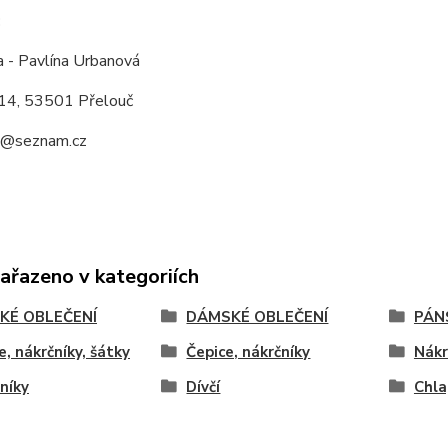
:
a - Pavlína Urbanová
14, 53501 Přelouč
a@seznam.cz
zařazeno v kategoriích
KÉ OBLEČENÍ
DÁMSKÉ OBLEČENÍ
PÁN
e, nákrčníky, šátky
Čepice, nákrčníky
Nákr
níky
Dívčí
Chla