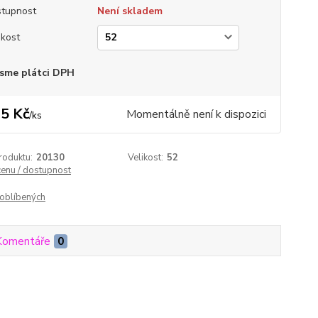
tupnost
Není skladem
ikost
sme plátci DPH
5 Kč
Momentálně není k dispozici
/
ks
roduktu:
20130
Velikost:
52
cenu / dostupnost
oblíbených
Komentáře
0