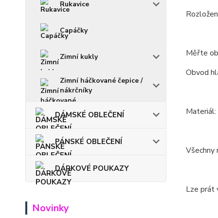
Rukavice
Rozložení
Capáčky
Měřte ob
Zimní kukly
Obvod hla
Zimní háčkované čepice /
nákrčníky
Materiál
DÁMSKÉ OBLEČENÍ
PÁNSKÉ OBLEČENÍ
Všechny m
DÁRKOVÉ POUKAZY
Lze prát 
Novinky