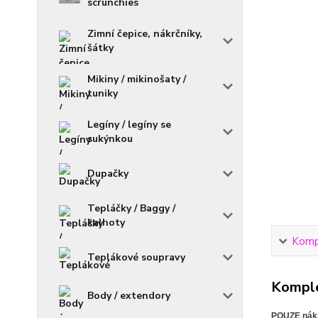
scrunchies
Zimní čepice, nákrčníky,
šátky
Mikiny / mikinošaty /
tuniky
Legíny / legíny se
sukýnkou
Dupačky
Tepláčky / Baggy /
kalhoty
Kompl
Teplákové soupravy
Komple
Body / extendory
POUZE nákr