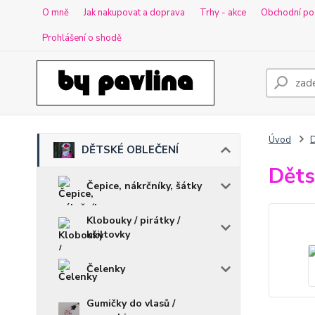
O mně
Jak nakupovat a doprava
Trhy - akce
Obchodní po
Prohlášení o shodě
Úvod
DĚTSKÉ OBLEČENÍ
Děts
Čepice, nákrčníky, šátky
Klobouky / pirátky /
kšiltovky
Čelenky
Gumičky do vlasů /