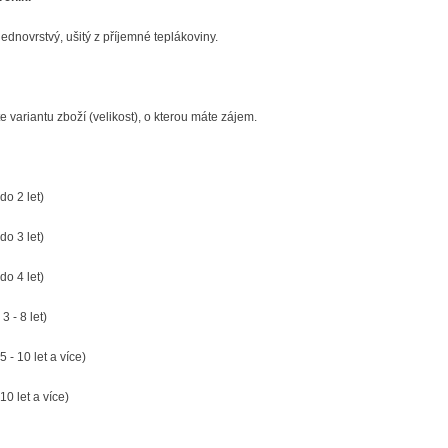
jednovrstvý, ušitý z příjemné teplákoviny.
e variantu zboží (velikost), o kterou máte zájem.
do 2 let)
 do 3 let)
 do 4 let)
 3 - 8 let)
5 - 10 let a více)
10 let a více)