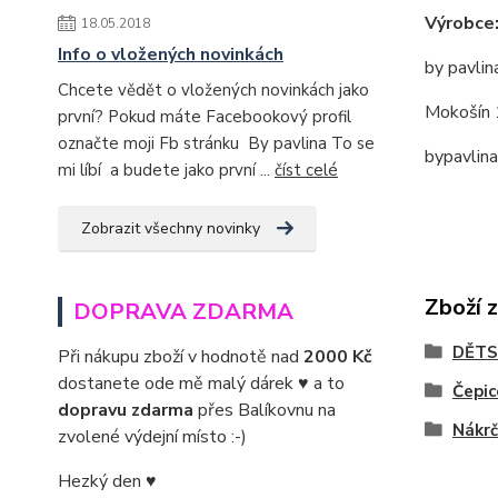
Výrobce
18.05.2018
Info o vložených novinkách
by pavlin
Chcete vědět o vložených novinkách jako
Mokošín 
první? Pokud máte Facebookový profil
označte moji Fb stránku By pavlina To se
bypavlin
mi líbí a budete jako první ...
číst celé
Zobrazit všechny novinky
Zboží 
DOPRAVA ZDARMA
DĚTS
Při nákupu zboží v hodnotě nad
2000 Kč
dostanete ode mě malý dárek ♥ a to
Čepic
dopravu zdarma
přes Balíkovnu na
Nákrč
zvolené výdejní místo :-)
Hezký den ♥