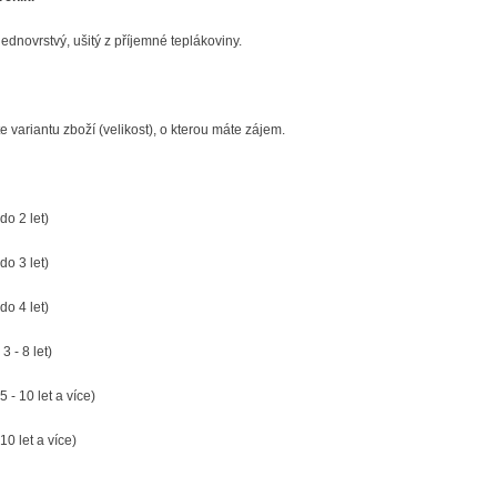
jednovrstvý, ušitý z příjemné teplákoviny.
e variantu zboží (velikost), o kterou máte zájem.
do 2 let)
 do 3 let)
 do 4 let)
 3 - 8 let)
5 - 10 let a více)
10 let a více)