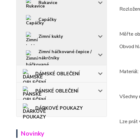
Rukavice
Rozložení
Capáčky
Měřte ob
Zimní kukly
Obvod hla
Zimní háčkované čepice /
nákrčníky
Materiál
DÁMSKÉ OBLEČENÍ
PÁNSKÉ OBLEČENÍ
Všechny m
DÁRKOVÉ POUKAZY
Lze prát 
Novinky