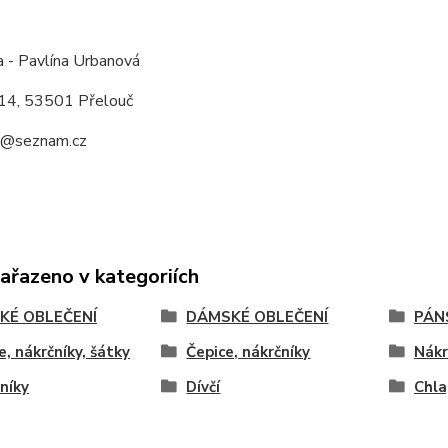
:
a - Pavlína Urbanová
14, 53501 Přelouč
a@seznam.cz
zařazeno v kategoriích
KÉ OBLEČENÍ
DÁMSKÉ OBLEČENÍ
PÁN
e, nákrčníky, šátky
Čepice, nákrčníky
Nákr
níky
Dívčí
Chla