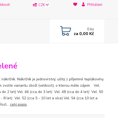
likostí
Přihlášení
CZK
0
ks
za
0,00 Kč
elené
ákrčník. Nákrčník je jednovrstvý, ušitý z příjemné teplákoviny.
 zvolte variantu zboží (velikost), o kterou máte zájem. Vel.
 do 2 let) Vel. 46 (cca do 3 let) Vel. 48 (cca do 4 let) Vel. 50
 - 8 let) Vel. 52 (cca 5 - 10 let a více) Vel. 54 (cca 10 let a
Rozl...
celý popis