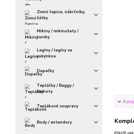
Zimní čepice, nákrčníky,
šátky
Mikiny / mikinošaty /
tuniky
Legíny / legíny se
sukýnkou
Dupačky
Tepláčky / Baggy /
kalhoty
Kompl
Teplákové soupravy
Komple
Body / extendory
POUZE nákr