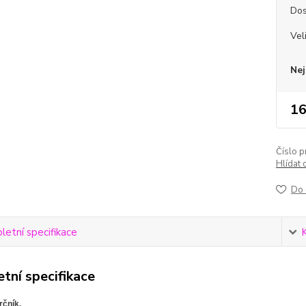
Dos
Vel
Nej
16
Číslo p
Hlídat 
Do 
etní specifikace
tní specifikace
čník.