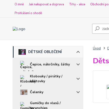
O mně
Jak nakupovat a doprava
Trhy - akce
Obchodní po
Prohlášení o shodě
Úvod
DĚTSKÉ OBLEČENÍ
Děts
Čepice, nákrčníky, šátky
Klobouky / pirátky /
kšiltovky
Čelenky
Gumičky do vlasů /
scrunchies