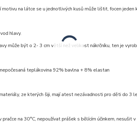
 motivu na látce se u jednotlivých kusů může lištit, focen jeden k
vod hlavy.
vy může být o 2- 3 cm větší než velikost nákrčníku, ten je vyrob
: nepočesaná teplákovina 92% bavlna + 8% elastan
ateriály, ze kterých šiji, mají atest nezávadnosti pro děti do 3 le
v pračce na 30°C, nepoužívat prášek s bělícím účinkem, nesušit v 