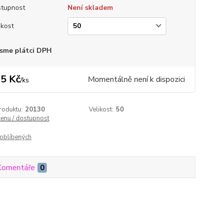
tupnost
Není skladem
ikost
sme plátci DPH
5 Kč
Momentálně není k dispozici
/
ks
roduktu:
20130
Velikost:
50
cenu / dostupnost
oblíbených
Komentáře
0