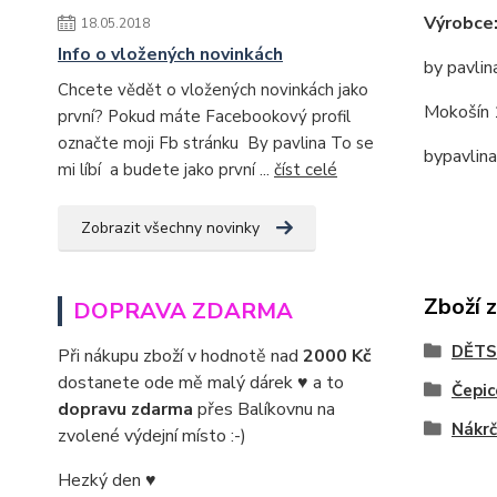
Výrobce
18.05.2018
Info o vložených novinkách
by pavlin
Chcete vědět o vložených novinkách jako
Mokošín 
první? Pokud máte Facebookový profil
označte moji Fb stránku By pavlina To se
bypavlin
mi líbí a budete jako první ...
číst celé
Zobrazit všechny novinky
Zboží 
DOPRAVA ZDARMA
DĚTS
Při nákupu zboží v hodnotě nad
2000 Kč
dostanete ode mě malý dárek ♥ a to
Čepic
dopravu zdarma
přes Balíkovnu na
Nákrč
zvolené výdejní místo :-)
Hezký den ♥