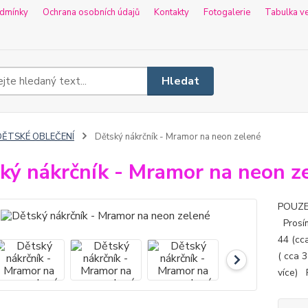
dmínky
Ochrana osobních údajů
Kontakty
Fotogalerie
Tabulka ve
Hledat
DĚTSKÉ OBLEČENÍ
Dětský nákrčník - Mramor na neon zelené
ký nákrčník - Mramor na neon z
POUZE n
Prosím
44 (cca
( cca 3
více) 