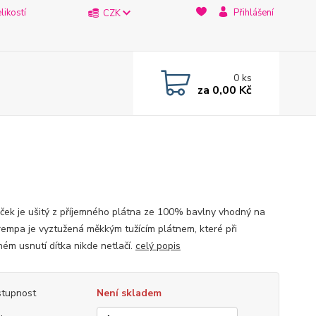
likostí
Přihlášení
CZK
0
ks
za
0,00 Kč
ček je ušitý z příjemného plátna ze 100% bavlny vhodný na
Krempa je vyztužená měkkým tužícím plátnem, které při
ném usnutí dítka nikde netlačí.
celý popis
tupnost
Není skladem