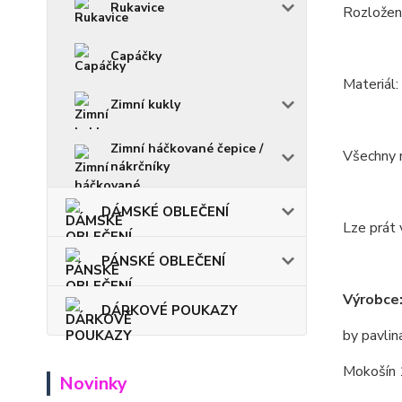
Rukavice
Rozložení
Capáčky
Materiál
Zimní kukly
Zimní háčkované čepice /
Všechny m
nákrčníky
DÁMSKÉ OBLEČENÍ
Lze prát 
PÁNSKÉ OBLEČENÍ
Výrobce
DÁRKOVÉ POUKAZY
by pavlin
Mokošín 
Novinky