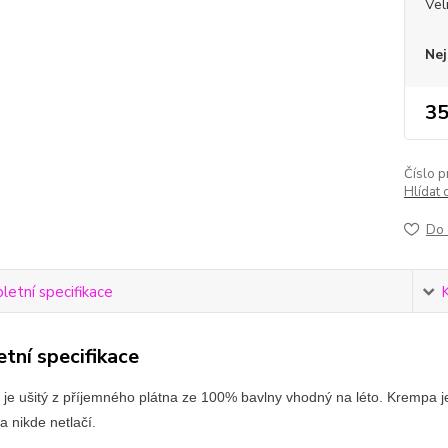
Vel
Nej
35
Číslo p
Hlídat 
Do 
etní specifikace
tní specifikace
 je ušitý z příjemného plátna ze 100% bavlny vhodný na léto. Krempa 
a nikde netlačí.