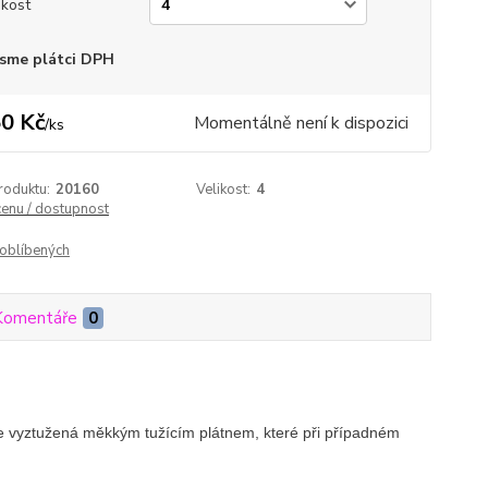
ikost
sme plátci DPH
0 Kč
Momentálně není k dispozici
/
ks
roduktu:
20160
Velikost:
4
cenu / dostupnost
oblíbených
Komentáře
0
je vyztužená měkkým tužícím plátnem, které při případném