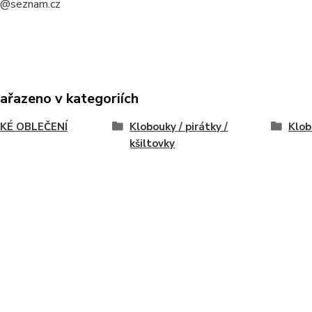
a@seznam.cz
zařazeno v kategoriích
KÉ OBLEČENÍ
Klobouky / pirátky /
Klob
kšiltovky