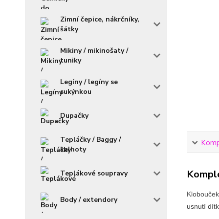
Zimní čepice, nákrčníky,
šátky
Mikiny / mikinošaty /
tuniky
Legíny / legíny se
sukýnkou
Dupačky
Tepláčky / Baggy /
Kompl
kalhoty
Komple
Teplákové soupravy
Klobouček
Body / extendory
usnutí dítk