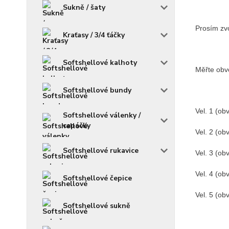
Sukně / šaty
Prosím zvo
Kraťasy / 3/4 ťáčky
Softshellové kalhoty
Měřte obv
Softshellové bundy
Vel. 1 (ob
Softshellové válenky /
capáčky
Vel. 2 (ob
Softshellové rukavice
Vel. 3 (ob
Vel. 4 (ob
Softshellové čepice
Vel. 5 (ob
Softshellové sukně