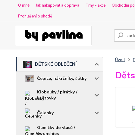
O mně
Jak nakupovat a doprava
Trhy - akce
Obchodní po
Prohlášení o shodě
Úvod
DĚTSKÉ OBLEČENÍ
Děts
Čepice, nákrčníky, šátky
Klobouky / pirátky /
kšiltovky
Čelenky
Gumičky do vlasů /
scrunchies