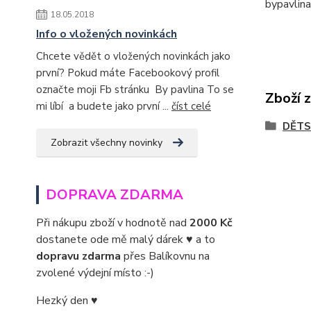
bypavlin
18.05.2018
Info o vložených novinkách
Chcete vědět o vložených novinkách jako
první? Pokud máte Facebookový profil
označte moji Fb stránku By pavlina To se
Zboží 
mi líbí a budete jako první ...
číst celé
DĚTS
Zobrazit všechny novinky
DOPRAVA ZDARMA
Při nákupu zboží v hodnotě nad
2000 Kč
dostanete ode mě malý dárek ♥ a to
dopravu zdarma
přes Balíkovnu na
zvolené výdejní místo :-)
Hezký den ♥