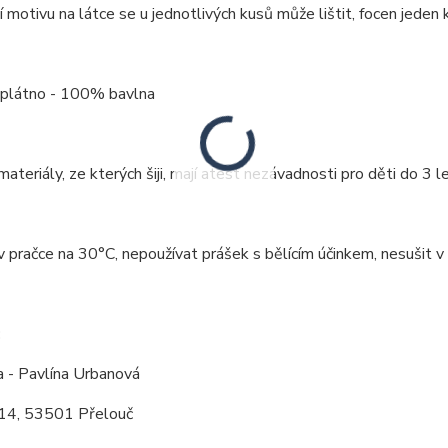
 motivu na látce se u jednotlivých kusů může lištit, focen jeden k
: plátno - 100% bavlna
ateriály, ze kterých šiji, mají atest nezávadnosti pro děti do 3 le
v pračce na 30°C, nepoužívat prášek s bělícím účinkem, nesušit v 
:
a - Pavlína Urbanová
14, 53501 Přelouč