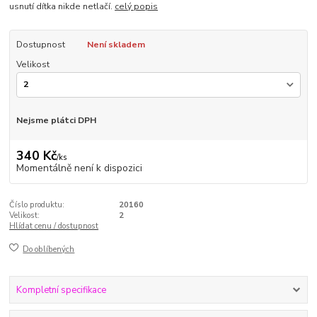
usnutí dítka nikde netlačí.
celý popis
Dostupnost
Není skladem
Velikost
Nejsme plátci DPH
340 Kč
/
ks
Momentálně není k dispozici
Číslo produktu:
20160
Velikost:
2
Hlídat cenu / dostupnost
Do oblíbených
Kompletní specifikace