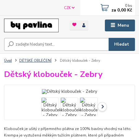
0
ks
CZK
za
0,00 Kč
Menu
Hledat
Úvod
DĚTSKÉ OBLEČENÍ
Dětský klobouček - Zebry
Dětský klobouček - Zebry
Klobouček je ušitý z příjemného plátna ze 100% bavlny vhodný na léto.
Krempa je vyztužená měkkým tužícím plátnem, které při případném