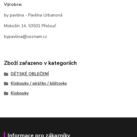
Výrobce:
by pavlina - Pavlína Urbanová
Mokošín 14, 53501 Přelouč
bypavlina@seznam.cz
Zboží zařazeno v kategoriích
DĚTSKÉ OBLEČENÍ
Klobouky / pirátky / kšiltovky
Klobouky
Informace pro zákazníky