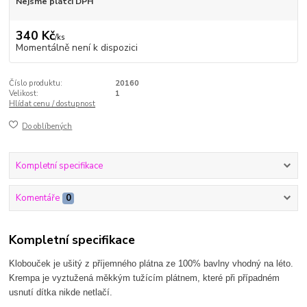
Nejsme plátci DPH
340 Kč
/
ks
Momentálně není k dispozici
Číslo produktu:
20160
Velikost:
1
Hlídat cenu / dostupnost
Do oblíbených
Kompletní specifikace
Komentáře
0
Kompletní specifikace
Klobouček je ušitý z příjemného plátna ze 100% bavlny vhodný na léto.
Krempa je vyztužená měkkým tužícím plátnem, které při případném
usnutí dítka nikde netlačí.