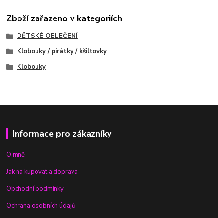
Zboží zařazeno v kategoriích
DĚTSKÉ OBLEČENÍ
Klobouky / pirátky / kšiltovky
Klobouky
Informace pro zákazníky
O mně
Jak na kupovat a doprava
Obchodní podmínky
Ochrana osobních údajů