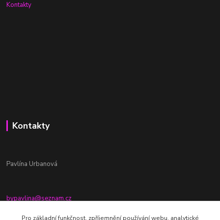
Kontakty
Kontakty
Pavlína Urbanová
bypavlina@seznam.cz
+420774917196
Pro základní funkčnost, zpříjemnění používání webu, analytické