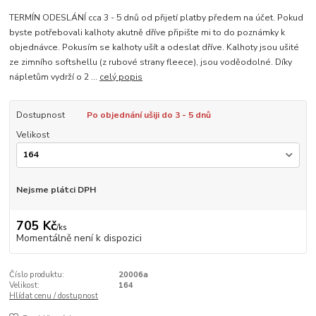
TERMÍN ODESLÁNÍ cca 3 - 5 dnů od přijetí platby předem na účet. Pokud
byste potřebovali kalhoty akutně dříve připište mi to do poznámky k
objednávce. Pokusím se kalhoty ušít a odeslat dříve. Kalhoty jsou ušité
ze zimního softshellu (z rubové strany fleece), jsou voděodolné. Díky
nápletům vydrží o 2 ...
celý popis
Dostupnost
Po objednání ušiji do 3 - 5 dnů
Velikost
Nejsme plátci DPH
705 Kč
/
ks
Momentálně není k dispozici
Číslo produktu:
20006a
Velikost:
164
Hlídat cenu / dostupnost