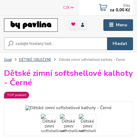
0
ks
CZK
za
0,00 Kč
Menu
Hledat
Úvod
DĚTSKÉ OBLEČENÍ
Dětské zimní softshellové kalhoty - Černé
Dětské zimní softshellové kalhoty
- Černé
TOP produkt