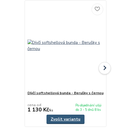
Dívčí softshellová bunda - Berušky s černou
Dívčí softsh
cena od
cena od
Po objednání ušiji
1 130 Kč
1 045 Kč
do 3 - 5 dnů 8 ks
/
ks
Zvolit variantu