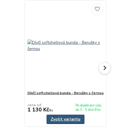
Dívčí softshellová bunda - Berušky s černou
Dívčí softsh
cena od
cena od
Po objednání ušiji
1 130 Kč
1 045 Kč
do 3 - 5 dnů 8 ks
/
ks
Zvolit variantu