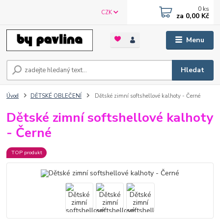
0
ks
CZK
za
0,00 Kč
Menu
Hledat
Úvod
DĚTSKÉ OBLEČENÍ
Dětské zimní softshellové kalhoty - Černé
Dětské zimní softshellové kalhoty
- Černé
TOP produkt