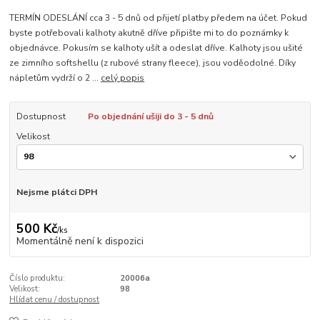
TERMÍN ODESLÁNÍ cca 3 - 5 dnů od přijetí platby předem na účet. Pokud
byste potřebovali kalhoty akutně dříve připište mi to do poznámky k
objednávce. Pokusím se kalhoty ušít a odeslat dříve. Kalhoty jsou ušité
ze zimního softshellu (z rubové strany fleece), jsou voděodolné. Díky
nápletům vydrží o 2 ...
celý popis
Dostupnost
Po objednání ušiji do 3 - 5 dnů
Velikost
Nejsme plátci DPH
500 Kč
/
ks
Momentálně není k dispozici
Číslo produktu:
20006a
Velikost:
98
Hlídat cenu / dostupnost