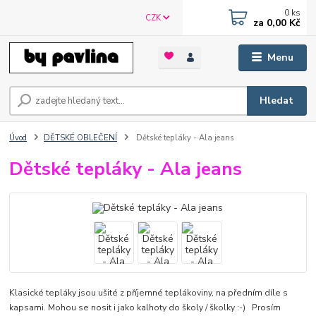
0
ks
CZK
za
0,00 Kč
Menu
Hledat
Úvod
DĚTSKÉ OBLEČENÍ
Dětské tepláky - Ala jeans
Dětské tepláky - Ala jeans
Klasické tepláky jsou ušité z příjemné teplákoviny, na předním díle s
kapsami. Mohou se nosit i jako kalhoty do školy / školky :-) Prosím