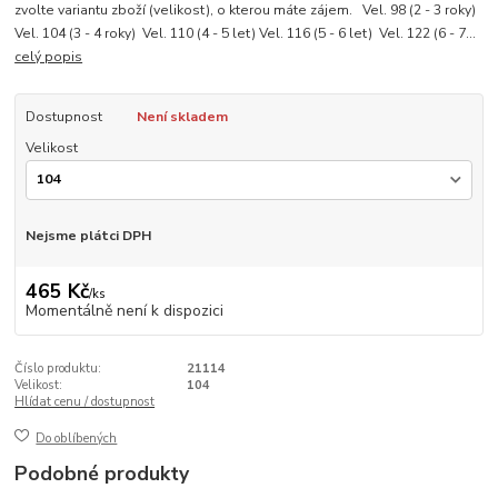
zvolte variantu zboží (velikost), o kterou máte zájem. Vel. 98 (2 - 3 roky)
Vel. 104 (3 - 4 roky) Vel. 110 (4 - 5 let) Vel. 116 (5 - 6 let) Vel. 122 (6 - 7...
celý popis
Dostupnost
Není skladem
Velikost
Nejsme plátci DPH
465 Kč
/
ks
Momentálně není k dispozici
Číslo produktu:
21114
Velikost:
104
Hlídat cenu / dostupnost
Do oblíbených
Podobné produkty