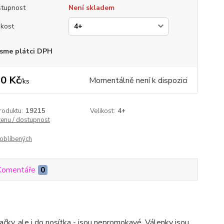
tupnost
Není skladem
ikost
sme plátci DPH
0 Kč
Momentálně není k dispozici
/
ks
roduktu:
19215
Velikost:
4+
cenu / dostupnost
oblíbených
Komentáře
0
čky, ale i do nosítka - jsou nepromokavé. Válenky jsou