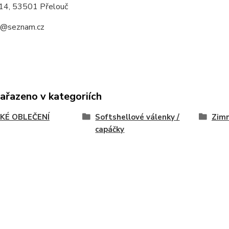
14, 53501 Přelouč
a@seznam.cz
zařazeno v kategoriích
KÉ OBLEČENÍ
Softshellové válenky /
Zimn
capáčky