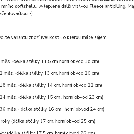
zimního softshellu, vyteplené další vrstvou Fleece antipilling. M
nažehlovačkou :-)
olte variantu zboží (velikost), o kterou máte zájem.
6 měs. (délka stélky 11,5 cm horní obvod 18 cm)
12 měs. (délka stélky 13 cm, horní obvod 20 cm)
 18 měs. (délka stélky 14 cm, horní obvod 22 cm)
 24 měs. (délka stélky 15 cm , horní obvod 23 cm)
 36 měs. ( délka stélky 16 cm , horní obvod 24 cm)
4 roky (délka stélky 17 cm, horní obvod 25 cm)
oky (délka stélky 17,5 cm, horní obvod 26 cm)