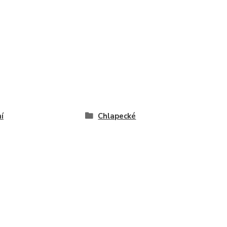
í
Chlapecké