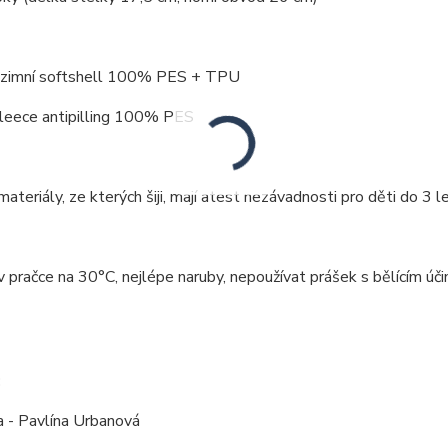
: zimní softshell 100% PES + TPU
 antipilling 100% PES
ateriály, ze kterých šiji, mají atest nezávadnosti pro děti do 3 le
v pračce na 30°C, nejlépe naruby, nepoužívat prášek s bělícím ú
:
a - Pavlína Urbanová