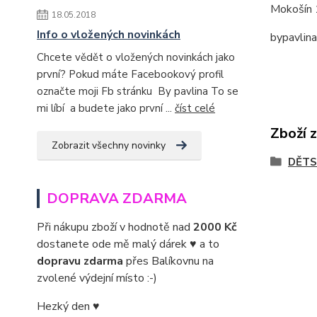
Mokošín 
18.05.2018
Info o vložených novinkách
bypavlin
Chcete vědět o vložených novinkách jako
první? Pokud máte Facebookový profil
označte moji Fb stránku By pavlina To se
mi líbí a budete jako první ...
číst celé
Zboží 
Zobrazit všechny novinky
DĚTS
DOPRAVA ZDARMA
Při nákupu zboží v hodnotě nad
2000 Kč
dostanete ode mě malý dárek ♥ a to
dopravu zdarma
přes Balíkovnu na
zvolené výdejní místo :-)
Hezký den ♥