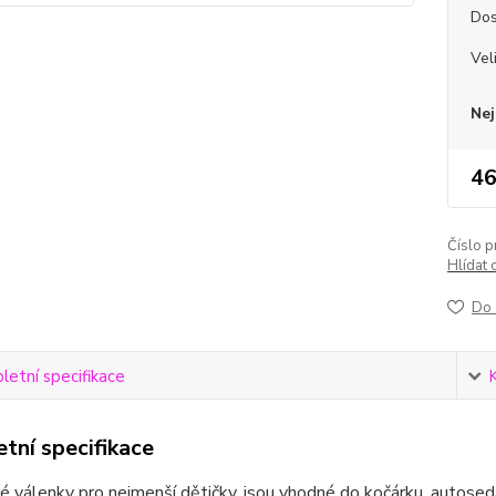
Dos
Vel
Nej
46
Číslo p
Hlídat 
Do 
etní specifikace
tní specifikace
 válenky pro nejmenší dětičky, jsou vhodné do kočárku, autoseda