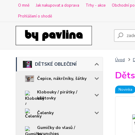
O mně
Jak nakupovat a doprava
Trhy - akce
Obchodní po
Prohlášení o shodě
Úvod
DĚTSKÉ OBLEČENÍ
Děts
Čepice, nákrčníky, šátky
Novinka
Klobouky / pirátky /
kšiltovky
Čelenky
Gumičky do vlasů /
scrunchies