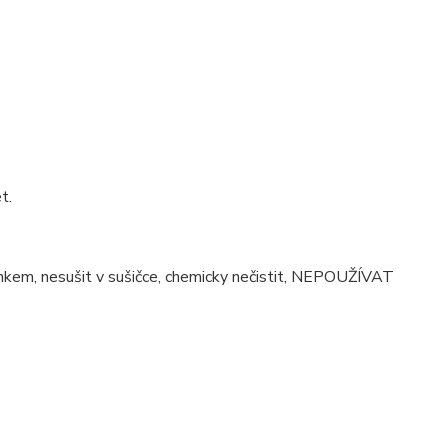
t.
činkem, nesušit v sušičce, chemicky nečistit, NEPOUŽÍVAT