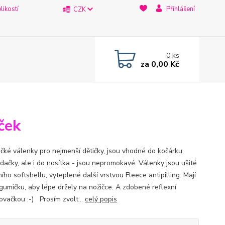
likostí
Přihlášení
CZK
0
ks
za
0,00 Kč
ček
čké válenky pro nejmenší dětičky, jsou vhodné do kočárku,
dačky, ale i do nosítka - jsou nepromokavé. Válenky jsou ušité
ího softshellu, vyteplené další vrstvou Fleece antipilling. Mají
 gumičku, aby lépe držely na nožičce. A zdobené reflexní
ovačkou :-) Prosím zvolt...
celý popis