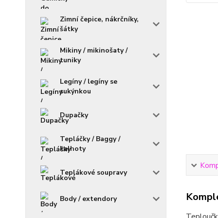
Zimní čepice, nákrčníky,
šátky
Mikiny / mikinošaty /
tuniky
Legíny / legíny se
sukýnkou
Dupačky
Tepláčky / Baggy /
kalhoty
Kompl
Teplákové soupravy
Komple
Body / extendory
Teploučké