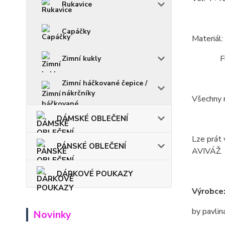
Rukavice
Capáčky
Materiál
Fleece
Zimní kukly
Zimní háčkované čepice /
nákrčníky
Všechny m
DÁMSKÉ OBLEČENÍ
Lze prát 
PÁNSKÉ OBLEČENÍ
AVIVÁŽ.
DÁRKOVÉ POUKAZY
Výrobce
by pavlin
Novinky