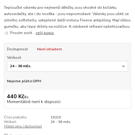
Teploučké válenky pro nejmenší dětičky, jsou vhodné do kočárku,
autosedačky, ale i do nosítka - jsou nepromokavé. Válenky jsou ušité ze
zimního softshellu, vyteplené další vrstvou Fleece antipilling. Mají všitou
gumičku, aby lépe držely na nožičce. A zdobené reflexní nažehlovačkou
:-) Prosím zvolt...
celý popis
Dostupnost
Není skladem
Velikost
Nejsme plátci DPH
440 Kč
/
ks
Momentálně není k dispozici
Číslo produktu:
19215
Velikost:
24 - 36 měs.
Hlídat cenu / dostupnost