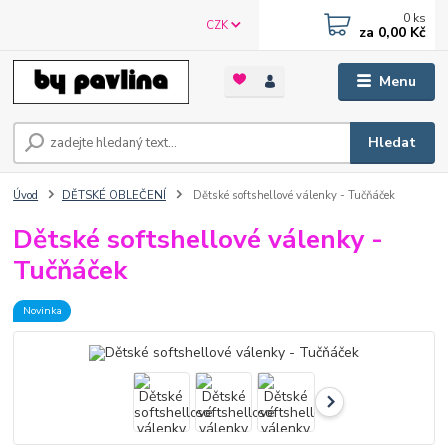
0
ks
CZK
za
0,00 Kč
Menu
Hledat
Úvod
DĚTSKÉ OBLEČENÍ
Dětské softshellové válenky - Tučňáček
Dětské softshellové válenky -
Tučňáček
Novinka