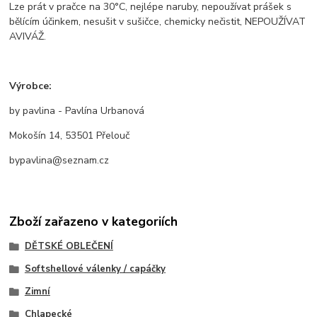
Lze prát v pračce na 30°C, nejlépe naruby, nepoužívat prášek s
bělícím účinkem, nesušit v sušičce, chemicky nečistit, NEPOUŽÍVAT
AVIVÁŽ.
Výrobce:
by pavlina - Pavlína Urbanová
Mokošín 14, 53501 Přelouč
bypavlina@seznam.cz
Zboží zařazeno v kategoriích
DĚTSKÉ OBLEČENÍ
Softshellové válenky / capáčky
Zimní
Chlapecké