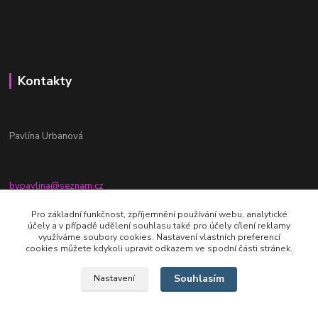
Kontakty
Pavlína Urbanová
bypavlina@seznam.cz
+420774917196
Pro základní funkčnost, zpříjemnění používání webu, analytické
účely a v případě udělení souhlasu také pro účely cílení reklamy
Fb stránka - By pavlina
využíváme soubory cookies. Nastavení vlastních preferencí
cookies můžete kdykoli upravit odkazem ve spodní části stránek.
Souhlasím
Nastavení