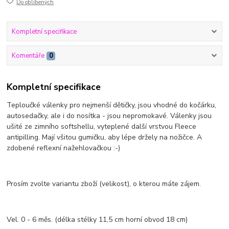
Do oblíbených
Kompletní specifikace
Komentáře
0
Kompletní specifikace
Teploučké válenky pro nejmenší dětičky, jsou vhodné do kočárku,
autosedačky, ale i do nosítka - jsou nepromokavé. Válenky jsou
ušité ze zimního softshellu, vyteplené další vrstvou Fleece
antipilling. Mají všitou gumičku, aby lépe držely na nožičce. A
zdobené reflexní nažehlovačkou :-)
Prosím zvolte variantu zboží (velikost), o kterou máte zájem.
Vel. 0 - 6 měs. (délka stélky 11,5 cm horní obvod 18 cm)