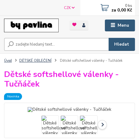
0
ks
CZK
za
0,00 Kč
Menu
Hledat
Úvod
DĚTSKÉ OBLEČENÍ
Dětské softshellové válenky - Tučňáček
Dětské softshellové válenky -
Tučňáček
Novinka