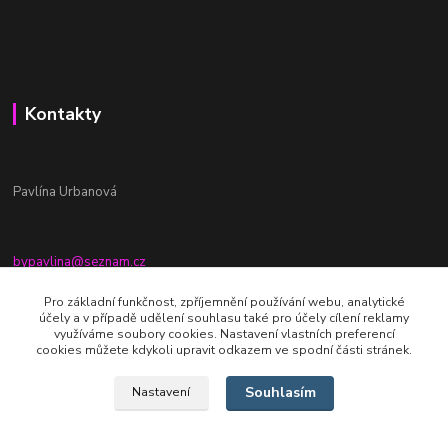
Kontakty
Pavlína Urbanová
bypavlina@seznam.cz
+420774917196
Pro základní funkčnost, zpříjemnění používání webu, analytické
účely a v případě udělení souhlasu také pro účely cílení reklamy
Fb stránka - By pavlina
využíváme soubory cookies. Nastavení vlastních preferencí
cookies můžete kdykoli upravit odkazem ve spodní části stránek.
Souhlasím
Nastavení