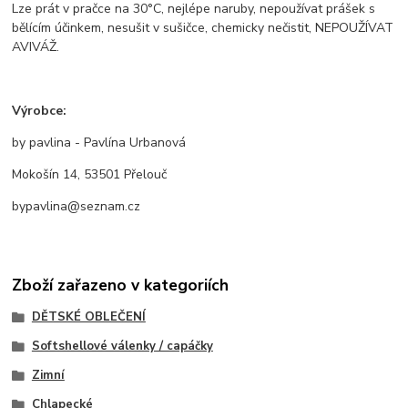
Lze prát v pračce na 30°C, nejlépe naruby, nepoužívat prášek s
bělícím účinkem, nesušit v sušičce, chemicky nečistit, NEPOUŽÍVAT
AVIVÁŽ.
Výrobce:
by pavlina - Pavlína Urbanová
Mokošín 14, 53501 Přelouč
bypavlina@seznam.cz
Zboží zařazeno v kategoriích
DĚTSKÉ OBLEČENÍ
Softshellové válenky / capáčky
Zimní
Chlapecké