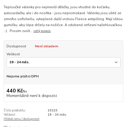
Teploučké válenky pro nejmenší dětičky, jsou vhodné do kočárku,
autosedačky, ale i do nosítka - jsou nepromokavé. Válenky jsou ušité ze
zimního softshellu, vyteplené další vrstvou Fleece antipilling. Mají všitou
gumičku, aby lépe držely na nožičce. A zdobené reflexní nažehlovačkou
:-) Prosím zvolt...
celý popis
Dostupnost
Není skladem
Velikost
Nejsme plátci DPH
440 Kč
/
ks
Momentálně není k dispozici
Číslo produktu:
19215
Velikost:
18 - 24 měs.
Hlídat cenu / dostupnost