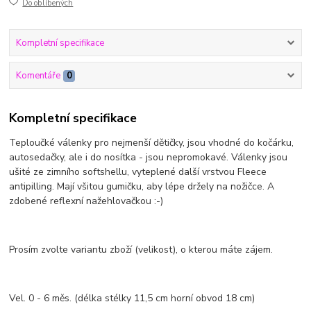
Do oblíbených
Kompletní specifikace
Komentáře
0
Kompletní specifikace
Teploučké válenky pro nejmenší dětičky, jsou vhodné do kočárku,
autosedačky, ale i do nosítka - jsou nepromokavé. Válenky jsou
ušité ze zimního softshellu, vyteplené další vrstvou Fleece
antipilling. Mají všitou gumičku, aby lépe držely na nožičce. A
zdobené reflexní nažehlovačkou :-)
Prosím zvolte variantu zboží (velikost), o kterou máte zájem.
Vel. 0 - 6 měs. (délka stélky 11,5 cm horní obvod 18 cm)