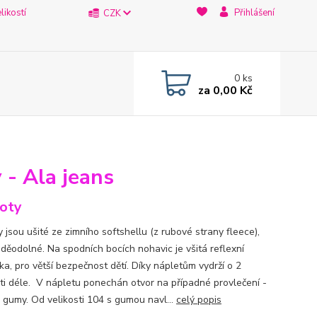
likostí
Přihlášení
CZK
0
ks
za
0,00 Kč
 - Ala jeans
oty
 jsou ušité ze zimního softshellu (z rubové strany fleece),
oděodolné. Na spodních bocích nohavic je všitá reflexní
ka, pro větší bezpečnost dětí. Díky nápletům vydrží o 2
sti déle. V nápletu ponechán otvor na případné provlečení -
 gumy. Od velikosti 104 s gumou navl...
celý popis