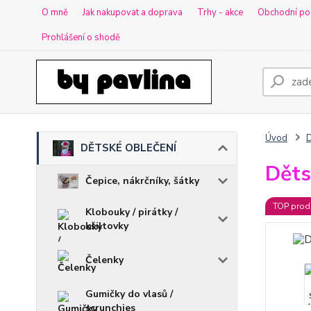
O mně
Jak nakupovat a doprava
Trhy - akce
Obchodní po
Prohlášení o shodě
Úvod
DĚTSKÉ OBLEČENÍ
Děts
Čepice, nákrčníky, šátky
TOP prod
Klobouky / pirátky /
kšiltovky
Čelenky
Gumičky do vlasů /
scrunchies