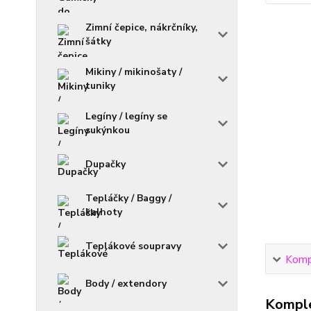
Zimní čepice, nákrčníky,
šátky
Mikiny / mikinošaty /
tuniky
Legíny / legíny se
sukýnkou
Dupačky
Tepláčky / Baggy /
kalhoty
Teplákové soupravy
Kompl
Body / extendory
Komple