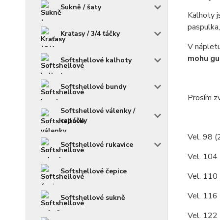
Sukně / šaty
Kalhoty j
paspulka,
Kraťasy / 3/4 ťáčky
V nápletu
mohu gum
Softshellové kalhoty
Softshellové bundy
Prosím zv
Softshellové válenky /
capáčky
Vel. 98 (
Softshellové rukavice
Vel. 104 
Softshellové čepice
Vel. 110 
Vel. 116 
Softshellové sukně
Vel. 122 