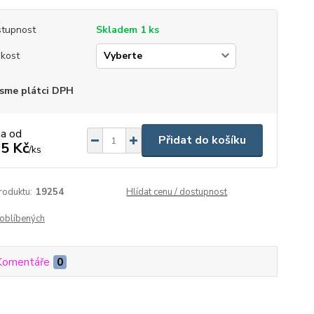
tupnost
Skladem 1 ks
ikost
sme plátci DPH
na od
Přidat do košíku
5 Kč
/
ks
roduktu:
19254
Hlídat cenu / dostupnost
oblíbených
Komentáře
0