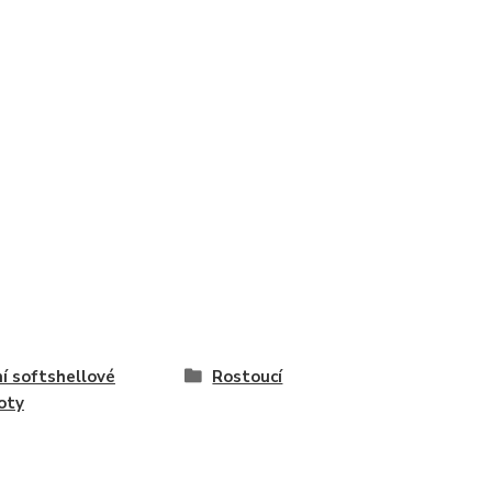
í softshellové
Rostoucí
oty