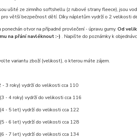
sou ušité ze zimního softshellu (z rubové strany fleece), jsou vod
 pro větší bezpečnost dětí. Díky nápletům vydrží o 2 velikosti d
 ponechán otvor na případné provlečení - úpravu gumy.
Od veli
u na přání navléknout :-)
. Napište do poznámky k objednávc
olte variantu zboží (velikost), o kterou máte zájem.
2 - 3 roky) vydrží do velikosti cca 110
(3 - 4 roky) vydrží do velikosti cca 116
(4 - 5 let) vydrží do velikosti cca 122
(5 - 6 let) vydrží do velikosti cca 128
(6 - 7 let) vydrží do velikosti cca 134