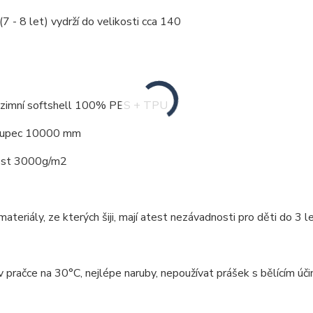
(7 - 8 let) vydrží do velikosti cca 140
: zimní softshell 100% PES + TPU
loupec 10000 mm
ost 3000g/m2
ateriály, ze kterých šiji, mají atest nezávadnosti pro děti do 3 le
v pračce na 30°C, nejlépe naruby, nepoužívat prášek s bělícím úči