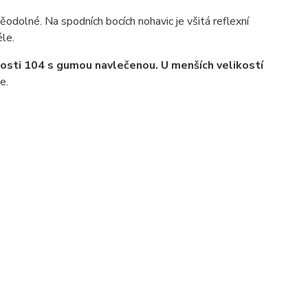
ěodolné. Na spodních bocích nohavic je všitá reflexní
éle.
kosti 104 s gumou navlečenou. U menších
velikostí
e.