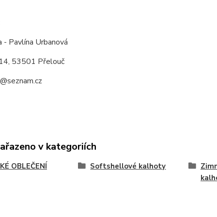
:
a - Pavlína Urbanová
14, 53501 Přelouč
a@seznam.cz
zařazeno v kategoriích
KÉ OBLEČENÍ
Softshellové kalhoty
Zimn
kalh