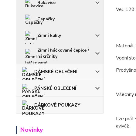
Rukavice
Vel. 128 
Capáčky
Zimní kukly
Materiál
Zimní háčkované čepice /
nákrčníky
Vodní s
Prodyšn
DÁMSKÉ OBLEČENÍ
PÁNSKÉ OBLEČENÍ
Všechny m
DÁRKOVÉ POUKAZY
Lze prát 
aviváž.
Novinky