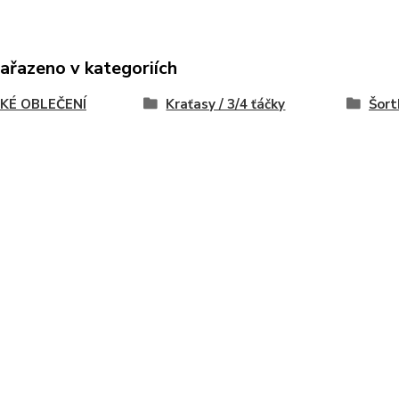
zařazeno v kategoriích
KÉ OBLEČENÍ
Kraťasy / 3/4 ťáčky
Šort