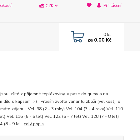
likostí
Přihlášení
CZK
0
ks
za
0,00 Kč
 jsou ušité z příjemné teplákoviny, v pase do gumy a na
 dílu s kapsami :-) Prosím zvolte variantu zboží (velikost), o
máte zájem. Vel. 98 (2 - 3 roky) Vel. 104 (3 - 4 roky) Vel. 110
let) Vel. 116 (5 - 6 let) Vel. 122 (6 - 7 let) Vel. 128 (7 - 8 let)
4 (8 - 9 le...
celý popis