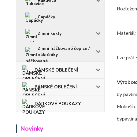
Rukavice
Rozložení
Capáčky
Materiál
Zimní kukly
Zimní háčkované čepice /
nákrčníky
Lze prát 
DÁMSKÉ OBLEČENÍ
Výrobce
PÁNSKÉ OBLEČENÍ
by pavlin
DÁRKOVÉ POUKAZY
Mokošín 
bypavlin
Novinky