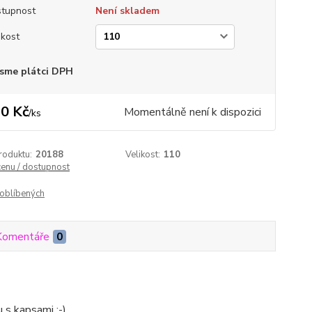
tupnost
Není skladem
ikost
sme plátci DPH
0 Kč
Momentálně není k dispozici
/
ks
roduktu:
20188
Velikost:
110
cenu / dostupnost
oblíbených
Komentáře
0
 s kapsami :-)