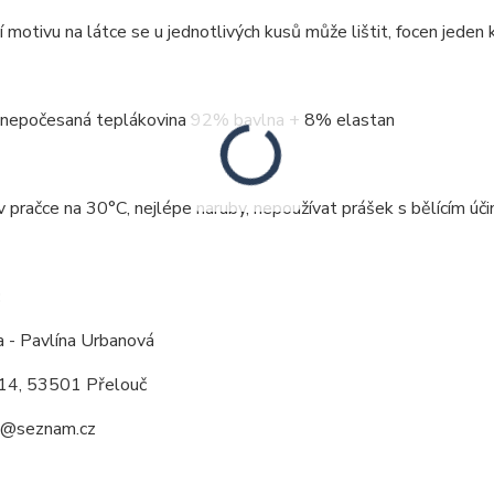
 motivu na látce se u jednotlivých kusů může lištit, focen jeden k
: nepočesaná teplákovina 92% bavlna + 8% elastan
v pračce na 30°C, nejlépe naruby, nepoužívat prášek s bělícím účin
:
a - Pavlína Urbanová
14, 53501 Přelouč
a@seznam.cz