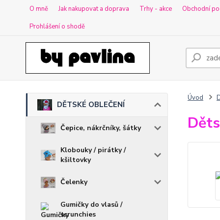
O mně
Jak nakupovat a doprava
Trhy - akce
Obchodní po
Prohlášení o shodě
Úvod
DĚTSKÉ OBLEČENÍ
Děts
Čepice, nákrčníky, šátky
Klobouky / pirátky /
kšiltovky
Čelenky
Gumičky do vlasů /
scrunchies