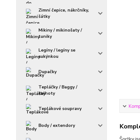
Zimní čepice, nákrčníky,
šátky
Mikiny / mikinošaty /
tuniky
Legíny / legíny se
sukýnkou
Dupačky
Tepláčky / Baggy /
kalhoty
Kompl
Teplákové soupravy
Komple
Body / extendory
Šortky js