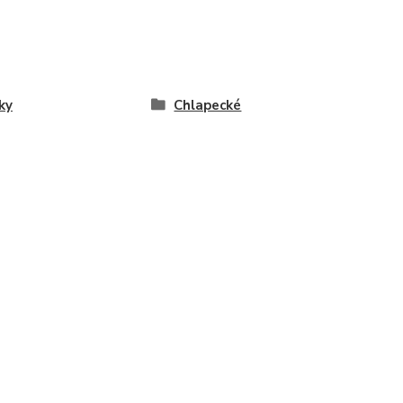
ky
Chlapecké