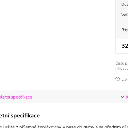
Dos
Vel
Nej
32
Číslo p
Hlídat 
Do 
etní specifikace
tní specifikace
ou ušité z příjemné teplákoviny, v pase do gumy a na předním dílu