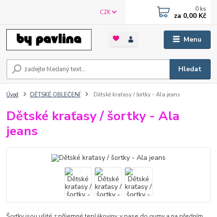
0
ks
CZK
za
0,00 Kč
Menu
Hledat
Úvod
DĚTSKÉ OBLEČENÍ
Dětské kraťasy / šortky - Ala jeans
Dětské kraťasy / šortky - Ala
jeans
Šortky jsou ušité z příjemné teplákoviny, v pase do gumy a na předním