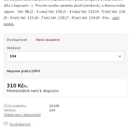
dílu s kapsami :-) Prosím zvolte variantu zboží (velikost), o kterou máte
zájem. Vel. 98 (2 - 3 roky) Vel. 104 (3 - 4 roky) Vel. 110 (4 - 5 let) Vel. 116
(5 - 6 let) Vel. 122 (6 - 7 let) Vel. 128 (7 - 8 let) Vel. 134 (8 - 9 le...
celý
popis
Dostupnost
Není skladem
Velikost
Nejsme plátci DPH
310 Kč
/
ks
Momentálně není k dispozici
Číslo produktu:
20188
Velikost:
104
Hlídat cenu / dostupnost
Do oblíbených