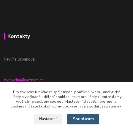
Kontakty
Pavlína Urbanová
bypavlina@seznam.cz
+420774917196
Pro základní funkčnost, zpříjemnění používání webu, analytické
účely a v případě udělení souhlasu také pro účely cílení reklamy
Fb stránka - By pavlina
využíváme soubory cookies. Nastavení vlastních preferencí
cookies můžete kdykoli upravit odkazem ve spodní části stránek.
Souhlasím
Nastavení