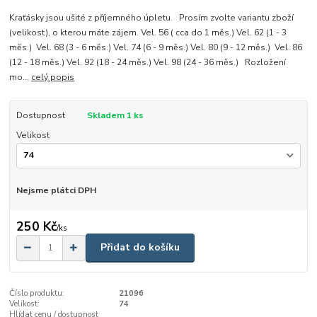
Kraťásky jsou ušité z příjemného úpletu. Prosím zvolte variantu zboží
(velikost), o kterou máte zájem. Vel. 56 ( cca do 1 měs.) Vel. 62 (1 - 3
měs.) Vel. 68 (3 - 6 měs.) Vel. 74 (6 - 9 měs.) Vel. 80 (9 - 12 měs.) Vel. 86
(12 - 18 měs.) Vel. 92 (18 - 24 měs.) Vel. 98 (24 - 36 měs.) Rozložení
mo...
celý popis
Dostupnost
Skladem 1 ks
Velikost
Nejsme plátci DPH
250 Kč
/
ks
Přidat do košíku
Číslo produktu:
21096
Velikost:
74
Hlídat cenu / dostupnost