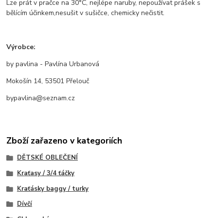
Lze prát v pračce na 30°C, nejlépe naruby, nepoužívat prášek s
bělícím účinkem,nesušit v sušičce, chemicky nečistit.
Výrobce:
by pavlina - Pavlína Urbanová
Mokošín 14, 53501 Přelouč
bypavlina@seznam.cz
Zboží zařazeno v kategoriích
DĚTSKÉ OBLEČENÍ
Kraťasy / 3/4 ťáčky
Kraťásky baggy / turky
Dívčí