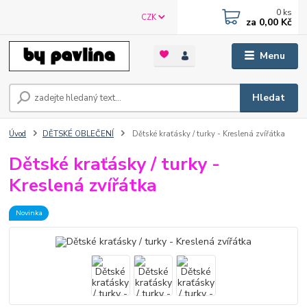
0
ks
CZK
za
0,00 Kč
Menu
Hledat
Úvod
DĚTSKÉ OBLEČENÍ
Dětské kraťásky / turky - Kreslená zvířátka
Dětské kraťásky / turky -
Kreslená zvířátka
Novinka