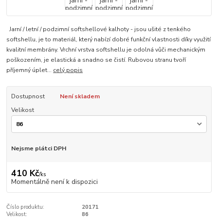
Jarní / letní / podzimní softshellové kalhoty - jsou ušité z tenkého
softshellu, je to materiál, který nabízí dobré funkční vlastnosti díky využití
kvalitní membrány. Vrchní vrstva softshellu je odolná vůči mechanickým
poškozením, je elastická a snadno se čistí. Rubovou stranu tvoří
příjemný úplet...
celý popis
Dostupnost
Není skladem
Velikost
Nejsme plátci DPH
410 Kč
/
ks
Momentálně není k dispozici
Číslo produktu:
20171
Velikost:
86