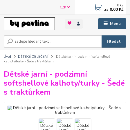
0
ks
CZK
za
0,00 Kč
Menu
Hledat
Úvod
DĚTSKÉ OBLEČENÍ
Dětské jarní - podzimní softshellové
kalhoty/turky - Šedé s traktůrkem
Dětské jarní - podzimní
softshellové kalhoty/turky - Šedé
s traktůrkem