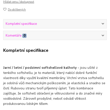
Hlídat cenu / dostupnost
Do oblíbených
Kompletní specifikace
Komentáře
0
Kompletní specifikace
Jarní / letní / podzimní softshellové kalhoty -
jsou ušité z
tenkého softshellu, je to materiál, který nabízí dobré funkční
vlastnosti díky využití kvalitní membrány. Vrchní vrstva softshellu
je odolná vůči mechanickým poškozením, je elastická a snadno se
čistí. Rubovou stranu tvoří příjemný úplet. Tato kombinace
zajišťuje, že softshell oblečení je větruvzdorné a do značné míry
voděodolné. Zároveň prodyšné, neboť odvádí vlhkost
produkovanou lidským tělem.