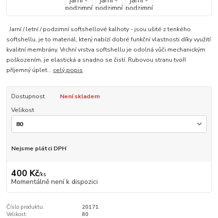
Jarní / letní / podzimní softshellové kalhoty - jsou ušité z tenkého
softshellu, je to materiál, který nabízí dobré funkční vlastnosti díky využití
kvalitní membrány. Vrchní vrstva softshellu je odolná vůči mechanickým
poškozením, je elastická a snadno se čistí. Rubovou stranu tvoří
příjemný úplet...
celý popis
Dostupnost
Není skladem
Velikost
Nejsme plátci DPH
400 Kč
/
ks
Momentálně není k dispozici
Číslo produktu:
20171
Velikost:
80