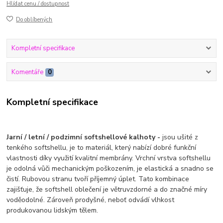
Hlídat cenu / dostupnost
Do oblíbených
Kompletní specifikace
Komentáře
0
Kompletní specifikace
Jarní / letní / podzimní softshellové kalhoty -
jsou ušité z
tenkého softshellu, je to materiál, který nabízí dobré funkční
vlastnosti díky využití kvalitní membrány. Vrchní vrstva softshellu
je odolná vůči mechanickým poškozením, je elastická a snadno se
čistí. Rubovou stranu tvoří příjemný úplet. Tato kombinace
zajišťuje, že softshell oblečení je větruvzdorné a do značné míry
voděodolné. Zároveň prodyšné, neboť odvádí vlhkost
produkovanou lidským tělem.