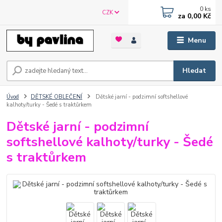
0
ks
CZK
za
0,00 Kč
Menu
Hledat
Úvod
DĚTSKÉ OBLEČENÍ
Dětské jarní - podzimní softshellové
kalhoty/turky - Šedé s traktůrkem
Dětské jarní - podzimní
softshellové kalhoty/turky - Šedé
s traktůrkem