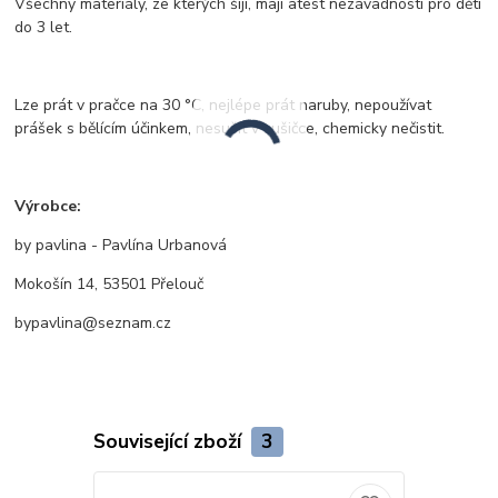
Všechny materiály, ze kterých šiji, mají atest nezávadnosti pro děti
do 3 let.
Lze prát v pračce na 30 °C, nejlépe prát naruby, nepoužívat
prášek s bělícím účinkem, nesušit v sušičce, chemicky nečistit.
Výrobce:
by pavlina - Pavlína Urbanová
Mokošín 14, 53501 Přelouč
bypavlina@seznam.cz
Související zboží
3