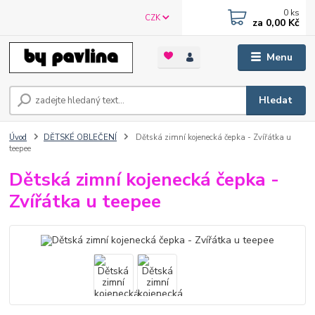
0
ks
CZK
za
0,00 Kč
Menu
Hledat
Úvod
DĚTSKÉ OBLEČENÍ
Dětská zimní kojenecká čepka - Zvířátka u
teepee
Dětská zimní kojenecká čepka -
Zvířátka u teepee