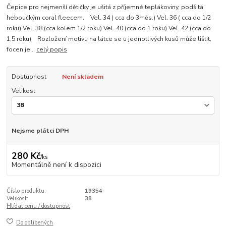
Čepice pro nejmenší dětičky je ušitá z příjemné teplákoviny, podšitá
heboučkým coral fleecem. Vel. 34 ( cca do 3měs.) Vel. 36 ( cca do 1/2
roku) Vel. 38 (cca kolem 1/2 roku) Vel. 40 (cca do 1 roku) Vel. 42 (cca do
1,5 roku) Rozložení motivu na látce se u jednotlivých kusů může lištit,
focen je...
celý popis
Dostupnost
Není skladem
Velikost
Nejsme plátci DPH
280 Kč
/
ks
Momentálně není k dispozici
Číslo produktu:
19354
Velikost:
38
Hlídat cenu / dostupnost
Do oblíbených