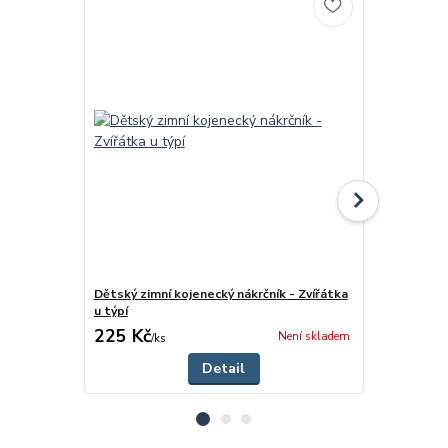
Dětský zimní kojenecký nákrčník - Zvířátka
Dětské zimní
u týpí
u týpí
225 Kč
250 Kč
Není skladem
/
ks
/
ks
Detail