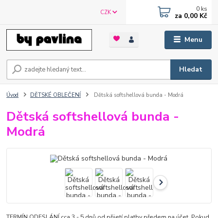
0
ks
CZK
za
0,00 Kč
Menu
Hledat
Úvod
DĚTSKÉ OBLEČENÍ
Dětská softshellová bunda - Modrá
Dětská softshellová bunda -
Modrá
TERMÍN ODESLÁNÍ cca 3 - 5 dnů od přijetí platby předem na účet. Pokud