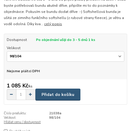
byste potřebovali bundu akutně dříve, připište mi to do poznámky k
objednávce. Pokusím se bundu dodat dříve :-) Softshellová bunda je
ušitá ze zimního funkčního softshellu (z rubové strany fleece), je větru a
vodě odolná. Díky kva...
celý popis
Dostupnost
Po objednání ušiji do 3 - 5 dnů 1 ks
Velikost
Nejsme plátci DPH
1 085 Kč
/
ks
Přidat do košíku
Číslo produktu:
21038a
Velikost:
98/104
Hlídat cenu / dostupnost