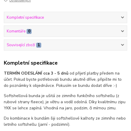
Do oblíbených
Kompletní specifikace
Komentáře
0
Související zboží
1
Kompletní specifikace
TERMÍN ODESLÁNÍ cca 3 - 5 dnů
od přijetí platby předem na
účet. Pokud byste potřebovali bundu akutně dříve, připište mi to
do poznámky k objednávce. Pokusím se bundu dodat dříve :-)
Softshellová bunda je ušitá ze zimního funkčního softshellu (z
rubové strany fleece), je větru a vodě odolná. Díky kvalitnímu zipu
YKK se lehce zapíná. Vhodná na jaro, podzim, či mírnou zimu.
Do kombinace k bundám šiji softshellové kalhoty ze zimního nebo
letního softshellu (jarní - podzimní).