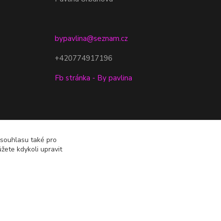
bypavlina@seznam.cz
+420774917196
Fb stránka - By pavlina
 souhlasu také pro
žete kdykoli upravit
Vytvořeno na
Eshop-rychle.cz