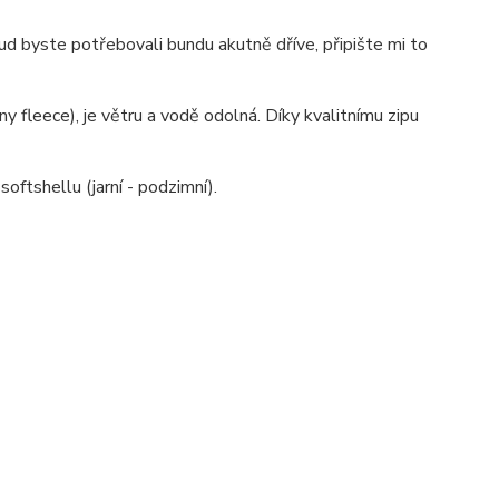
ud byste potřebovali bundu akutně dříve, připište mi to
y fleece), je větru a vodě odolná. Díky kvalitnímu zipu
oftshellu (jarní - podzimní).