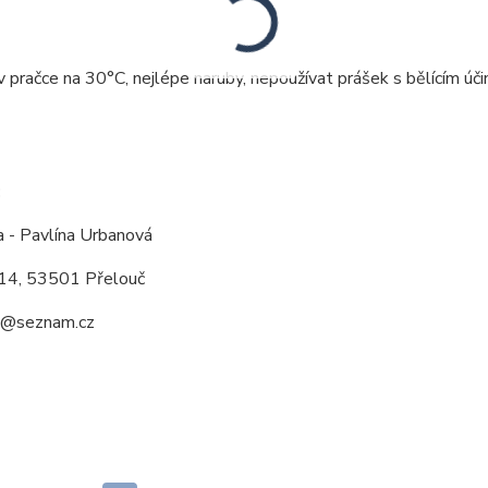
v pračce na 30°C, nejlépe naruby, nepoužívat prášek s bělícím úči
:
a - Pavlína Urbanová
14, 53501 Přelouč
a@seznam.cz