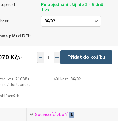
tupnost
Po objednání ušiji do 3 - 5 dnů
1 ks
ikost
sme plátci DPH
070 Kč
Přidat do košíku
/
ks
roduktu:
21038a
Velikost:
86/92
cenu / dostupnost
oblíbených
Související zboží
1