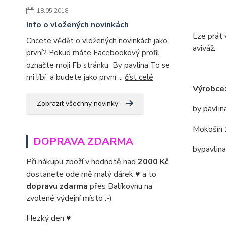
18.05.2018
Info o vložených novinkách
Lze prát 
Chcete vědět o vložených novinkách jako
aviváž.
první? Pokud máte Facebookový profil
označte moji Fb stránku By pavlina To se
mi líbí a budete jako první ...
číst celé
Výrobce
Zobrazit všechny novinky
by pavlin
Mokošín 
DOPRAVA ZDARMA
bypavlin
Při nákupu zboží v hodnotě nad
2000 Kč
dostanete ode mě malý dárek ♥ a to
dopravu zdarma
přes Balíkovnu na
zvolené výdejní místo :-)
Hezký den ♥