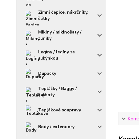
Zimní čepice, nákrčníky,
šátky
Mikiny / mikinošaty /
tuniky
Legíny / legíny se
sukýnkou
Dupačky
Tepláčky / Baggy /
kalhoty
Teplákové soupravy
Kompl
Body / extendory
Komple