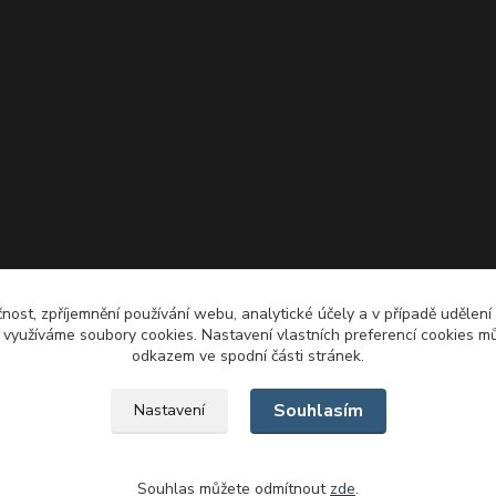
čnost, zpříjemnění používání webu, analytické účely a v případě udělení
y využíváme soubory cookies. Nastavení vlastních preferencí cookies mů
odkazem ve spodní části stránek.
Souhlasím
Nastavení
Souhlas můžete odmítnout
zde
.