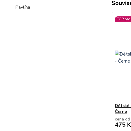
Souvise
Pavlína
TOP pro
Dětské 
Černé
cena od
475 K