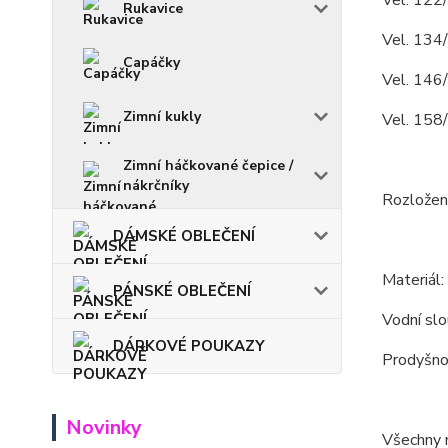
Vel. 122/
Rukavice
Vel. 134
Capáčky
Vel. 146
Zimní kukly
Vel. 158
Zimní háčkované čepice /
nákrčníky
Rozložení
DÁMSKÉ OBLEČENÍ
Materiál
PÁNSKÉ OBLEČENÍ
Vodní s
DÁRKOVÉ POUKAZY
Prodyšn
Novinky
Všechny m