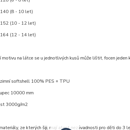
128 (6 - 8 let)
/140 (8 - 10 let)
/152 (10 - 12 let)
/164 (12 - 14 let)
 motivu na látce se u jednotlivých kusů může lištit, focen jeden k
: zimní softshell 100% PES + TPU
loupec 10000 mm
ost 3000g/m2
ateriály, ze kterých šiji, mají atest nezávadnosti pro děti do 3 le