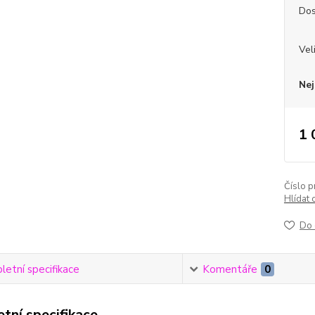
Dos
Vel
Nej
1 
Číslo p
Hlídat 
Do 
etní specifikace
Komentáře
0
tní specifikace