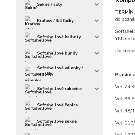
Sukně / šaty
TERMÍN 
do poznám
Kraťasy / 3/4 ťáčky
Softshell
Softshellové kalhoty
YKK se le
Do kombin
Softshellové bundy
Softshellové válenky /
capáčky
Prosím z
Vel. 74 /
Softshellové rukavice
Vel. 86 /
Softshellové čepice
Vel. 98/1
Softshellové sukně
Vel. 110