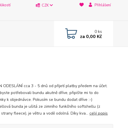
likostí
Přihlášení
CZK
0
ks
za
0,00 Kč
 ODESLÁNÍ cca 3 - 5 dnů od přijetí platby předem na účet.
byste potřebovali bundu akutně dříve, připište mi to do
ky k objednávce. Pokusím se bundu dodat dříve :-)
ellová bunda je ušitá ze zimního funkčního softshellu (z
strany fleece), je větru a vodě odolná. Díky kva...
celý popis