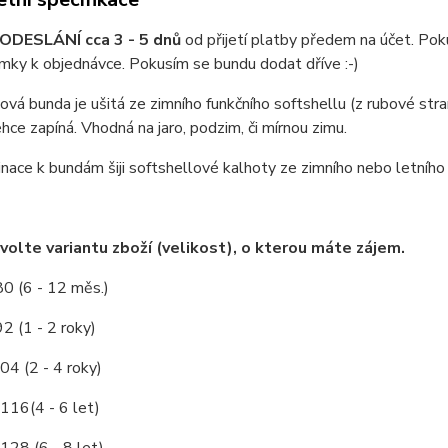
ODESLÁNÍ cca 3 - 5 dnů
od přijetí platby předem na účet. Pok
ky k objednávce. Pokusím se bundu dodat dříve :-)
ová bunda je ušitá ze zimního funkčního softshellu (z rubové stran
hce zapíná. Vhodná na jaro, podzim, či mírnou zimu.
ace k bundám šiji softshellové kalhoty ze zimního nebo letního s
volte variantu zboží (velikost), o kterou máte zájem.
80 (6 - 12 měs.)
92 (1 - 2 roky)
04 (2 - 4 roky)
/116(4 - 6 let)