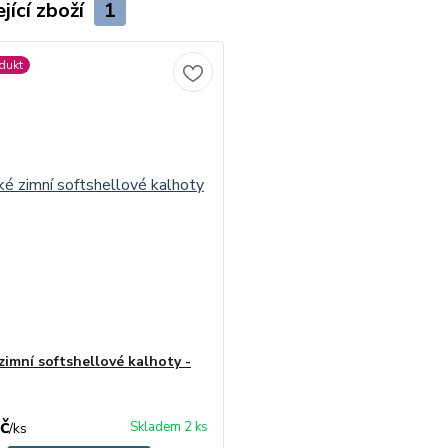
jící zboží
1
dukt
zimní softshellové kalhoty -
č
Skladem 2 ks
/
ks