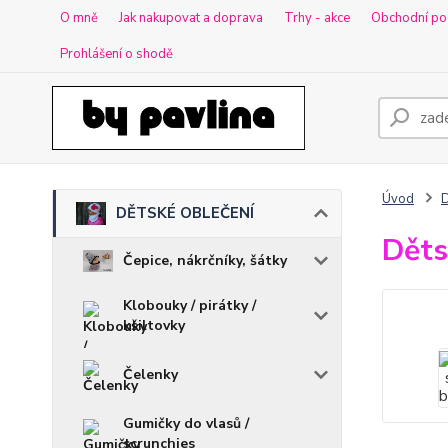
O mně
Jak nakupovat a doprava
Trhy - akce
Obchodní po
Prohlášení o shodě
Úvod
DĚTSKÉ OBLEČENÍ
Děts
Čepice, nákrčníky, šátky
Klobouky / pirátky /
kšiltovky
Čelenky
Gumičky do vlasů /
scrunchies