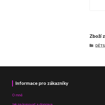
Zboží 
DĚTS
Informace pro zákazníky
O mně
Jak na kupovat a doprava