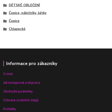
DĚTSKÉ OBLEČENÍ
Čepice, nákrčníky, šátky
Čepice
Chlapecké
Informace pro zákazníky
O mně
Jak na kupovat a doprava
Obchodní podmínky
Ochrana osobních údajů
Kontakty