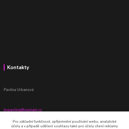
Kontakty
Pavlína Urbanová
bypavlina@seznam.cz
+420774917196
Pro základní funkčnost, zpříjemnění používání webu, analytické
účely a v případě udělení souhlasu také pro účely cílení reklamy