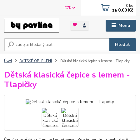
0
ks
CZK
za
0,00 Kč
Menu
Hledat
Úvod
DĚTSKÉ OBLEČENÍ
Dětská klasická čepice s lemem - Tlapičky
Dětská klasická čepice s lemem -
Tlapičky
Čepička je ušitá z příjemné teplákoviny. Prosím zvolte variantu zboží