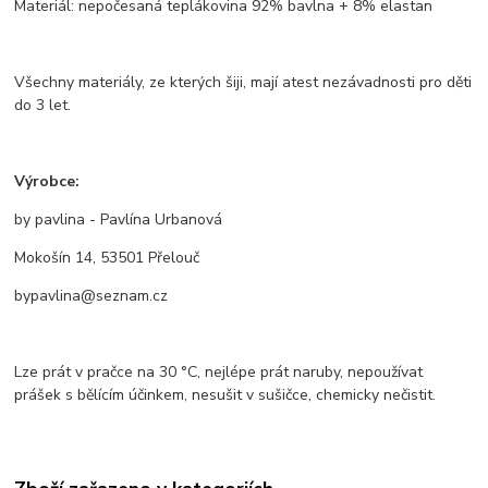
Materiál: nepočesaná teplákovina 92% bavlna + 8% elastan
Všechny materiály, ze kterých šiji, mají atest nezávadnosti pro děti
do 3 let.
Výrobce:
by pavlina - Pavlína Urbanová
Mokošín 14, 53501 Přelouč
bypavlina@seznam.cz
Lze prát v pračce na 30 °C, nejlépe prát naruby, nepoužívat
prášek s bělícím účinkem, nesušit v sušičce, chemicky nečistit.