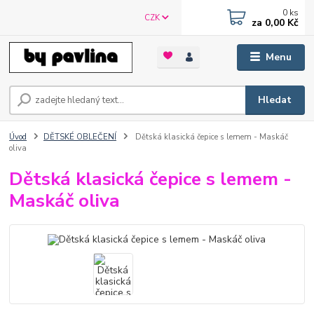
0
ks
CZK
za
0,00 Kč
Menu
Hledat
Úvod
DĚTSKÉ OBLEČENÍ
Dětská klasická čepice s lemem - Maskáč
oliva
Dětská klasická čepice s lemem -
Maskáč oliva