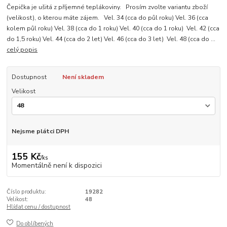
Čepička je ušitá z příjemné teplákoviny. Prosím zvolte variantu zboží
(velikost), o kterou máte zájem. Vel. 34 (cca do půl roku) Vel. 36 (cca
kolem půl roku) Vel. 38 (cca do 1 roku) Vel. 40 (cca do 1 roku) Vel. 42 (cca
do 1,5 roku) Vel. 44 (cca do 2 let) Vel. 46 (cca do 3 let) Vel. 48 (cca do ...
celý popis
Dostupnost
Není skladem
Velikost
Nejsme plátci DPH
155 Kč
/
ks
Momentálně není k dispozici
Číslo produktu:
19282
Velikost:
48
Hlídat cenu / dostupnost
Do oblíbených