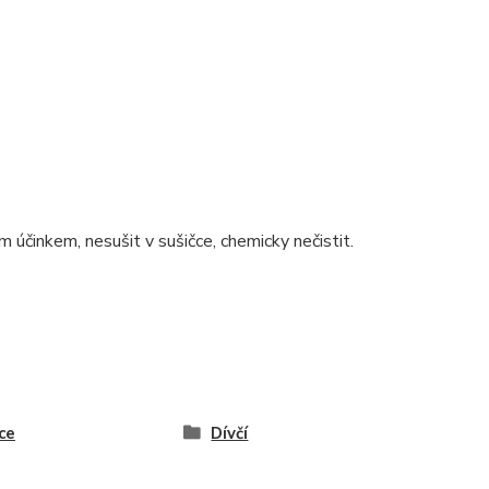
m účinkem, nesušit v sušičce, chemicky nečistit.
ce
Dívčí