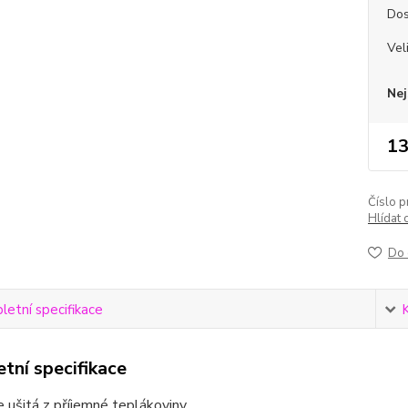
Dos
Vel
Nej
13
Číslo p
Hlídat 
Do 
etní specifikace
tní specifikace
e ušitá z příjemné teplákoviny.