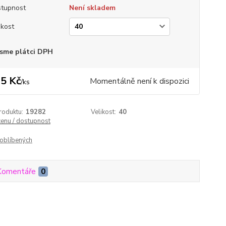
tupnost
Není skladem
ikost
sme plátci DPH
5 Kč
Momentálně není k dispozici
/
ks
roduktu:
19282
Velikost:
40
cenu / dostupnost
oblíbených
Komentáře
0