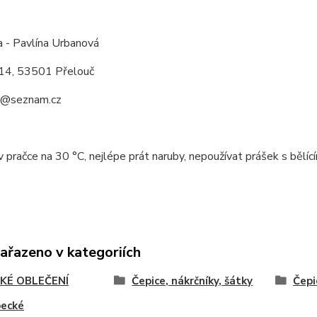
:
a - Pavlína Urbanová
14, 53501 Přelouč
a@seznam.cz
v pračce na 30 °C, nejlépe prát naruby, nepoužívat prášek s bělící
zařazeno v kategoriích
KÉ OBLEČENÍ
Čepice, nákrčníky, šátky
Čepi
pecké