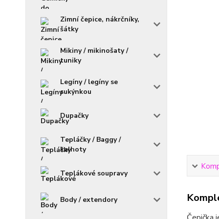
Zimní čepice, nákrčníky,
šátky
Mikiny / mikinošaty /
tuniky
Legíny / legíny se
sukýnkou
Dupačky
Tepláčky / Baggy /
kalhoty
Kompl
Teplákové soupravy
Komple
Body / extendory
Čepička j