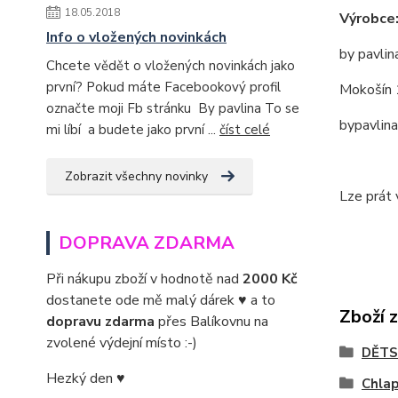
18.05.2018
Výrobce
Info o vložených novinkách
by pavlin
Chcete vědět o vložených novinkách jako
první? Pokud máte Facebookový profil
Mokošín 
označte moji Fb stránku By pavlina To se
bypavlin
mi líbí a budete jako první ...
číst celé
Zobrazit všechny novinky
Lze prát 
DOPRAVA ZDARMA
Při nákupu zboží v hodnotě nad
2000 Kč
dostanete ode mě malý dárek ♥ a to
Zboží 
dopravu zdarma
přes Balíkovnu na
zvolené výdejní místo :-)
DĚTS
Hezký den ♥
Chla