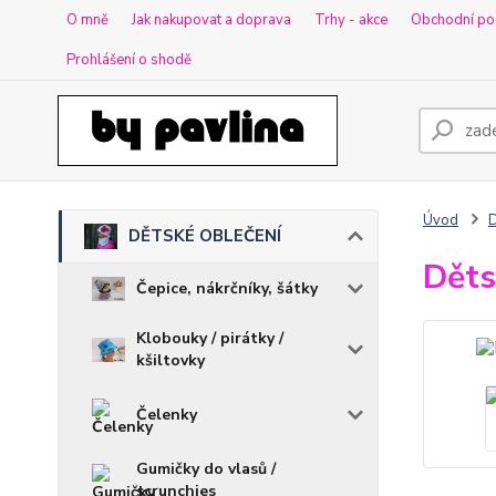
O mně
Jak nakupovat a doprava
Trhy - akce
Obchodní po
Prohlášení o shodě
Úvod
DĚTSKÉ OBLEČENÍ
Děts
Čepice, nákrčníky, šátky
Klobouky / pirátky /
kšiltovky
Čelenky
Gumičky do vlasů /
scrunchies