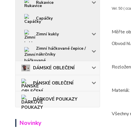
Rukavice
Vel. 50 ( cca
Capáčky
Měřte ob
Zimní kukly
Obvod hla
Zimní háčkované čepice /
nákrčníky
Rozložení
DÁMSKÉ OBLEČENÍ
PÁNSKÉ OBLEČENÍ
Materiál
DÁRKOVÉ POUKAZY
Všechny m
Novinky