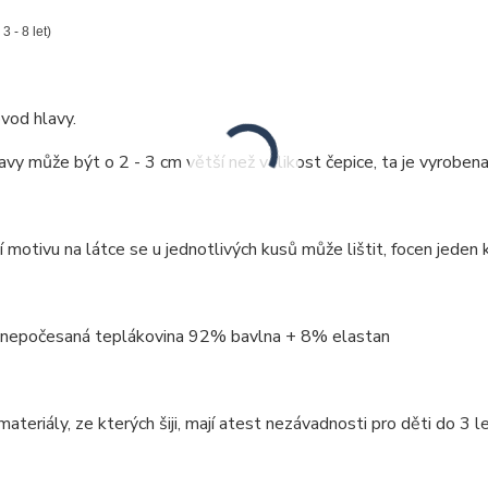
 3 - 8 let)
vod hlavy.
vy může být o 2 - 3 cm větší než velikost čepice, ta je vyrobena
 motivu na látce se u jednotlivých kusů může lištit, focen jeden k
: nepočesaná teplákovina 92% bavlna + 8% elastan
ateriály, ze kterých šiji, mají atest nezávadnosti pro děti do 3 le