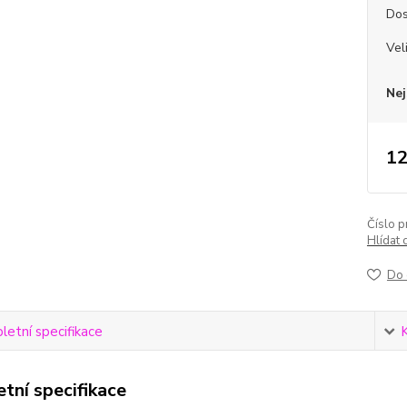
Dos
Vel
Nej
12
Číslo p
Hlídat 
Do 
etní specifikace
tní specifikace