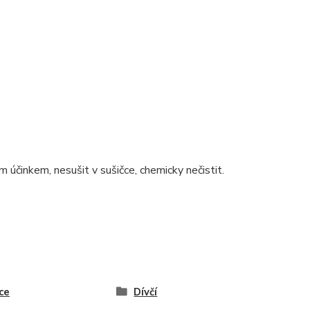
m účinkem, nesušit v sušičce, chemicky nečistit.
ce
Dívčí