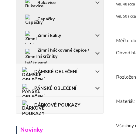
Rukavice
Vel. 48 (cca
Vel. 50 ( cca
Capáčky
Zimní kukly
Měřte ob
Zimní háčkované čepice /
Obvod hla
nákrčníky
DÁMSKÉ OBLEČENÍ
Rozložení
PÁNSKÉ OBLEČENÍ
Materiál
DÁRKOVÉ POUKAZY
Všechny m
Novinky