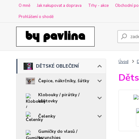
O mně
Jak nakupovat a doprava
Trhy - akce
Obchodní po
Prohlášení o shodě
Úvod
DĚTSKÉ OBLEČENÍ
Děts
Čepice, nákrčníky, šátky
Klobouky / pirátky /
kšiltovky
Čelenky
Gumičky do vlasů /
scrunchies