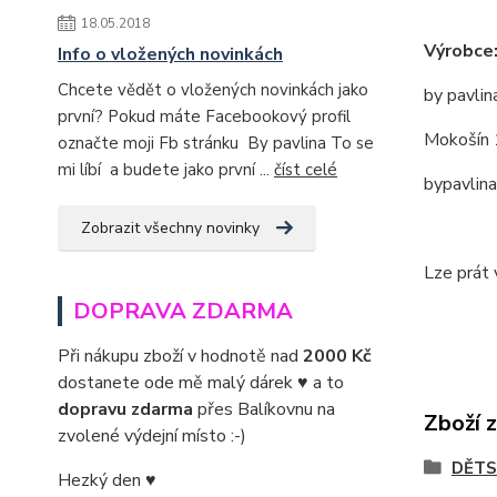
18.05.2018
Výrobce
Info o vložených novinkách
Chcete vědět o vložených novinkách jako
by pavlin
první? Pokud máte Facebookový profil
Mokošín 
označte moji Fb stránku By pavlina To se
mi líbí a budete jako první ...
číst celé
bypavlin
Zobrazit všechny novinky
Lze prát 
DOPRAVA ZDARMA
Při nákupu zboží v hodnotě nad
2000 Kč
dostanete ode mě malý dárek ♥ a to
dopravu zdarma
přes Balíkovnu na
Zboží 
zvolené výdejní místo :-)
DĚTS
Hezký den ♥