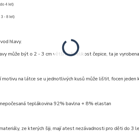
 do 4 let)
 3 - 8 let)
vod hlavy.
vy může být o 2 - 3 cm větší než velikost čepice, ta je vyrobena
 motivu na látce se u jednotlivých kusů může lištit, focen jeden k
: nepočesaná teplákovina 92% bavlna + 8% elastan
ateriály, ze kterých šiji, mají atest nezávadnosti pro děti do 3 le