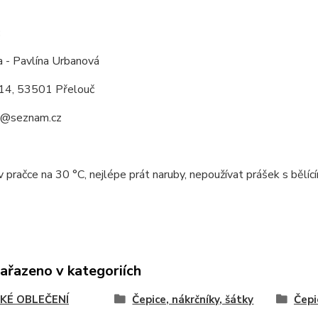
:
a - Pavlína Urbanová
14, 53501 Přelouč
a@seznam.cz
v pračce na 30 °C, nejlépe prát naruby, nepoužívat prášek s bělící
zařazeno v kategoriích
KÉ OBLEČENÍ
Čepice, nákrčníky, šátky
Čepi