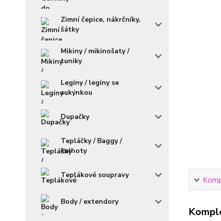
Zimní čepice, nákrčníky,
šátky
Mikiny / mikinošaty /
tuniky
Legíny / legíny se
sukýnkou
Dupačky
Tepláčky / Baggy /
kalhoty
Teplákové soupravy
Kompl
Body / extendory
Komple