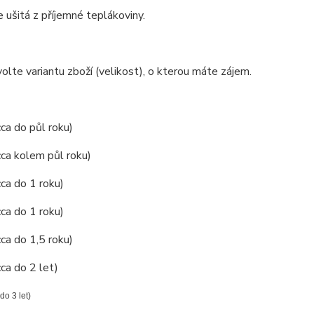
e ušitá z příjemné teplákoviny.
olte variantu zboží (velikost), o kterou máte zájem.
cca do půl roku)
cca kolem půl roku)
cca do 1 roku)
cca do 1 roku)
cca do 1,5 roku)
cca do 2 let)
 do 3 let)