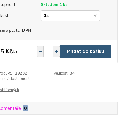
tupnost
Skladem 1 ks
ikost
sme plátci DPH
5 Kč
Přidat do košíku
/
ks
roduktu:
19282
Velikost:
34
cenu / dostupnost
oblíbených
Komentáře
0