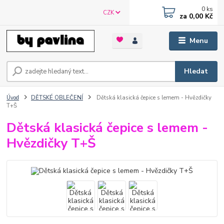
0
ks
CZK
za
0,00 Kč
Menu
Hledat
Úvod
DĚTSKÉ OBLEČENÍ
Dětská klasická čepice s lemem - Hvězdičky
T+Š
Dětská klasická čepice s lemem -
Hvězdičky T+Š