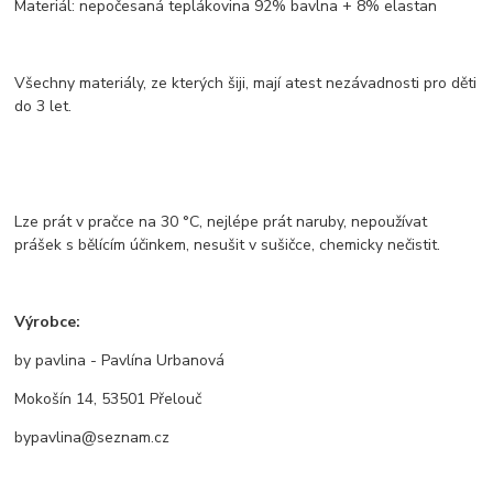
Materiál: nepočesaná teplákovina 92% bavlna + 8% elastan
Všechny materiály, ze kterých šiji, mají atest nezávadnosti pro děti
do 3 let.
Lze prát v pračce na 30 °C, nejlépe prát naruby, nepoužívat
prášek s bělícím účinkem, nesušit v sušičce, chemicky nečistit.
Výrobce:
by pavlina - Pavlína Urbanová
Mokošín 14, 53501 Přelouč
bypavlina@seznam.cz