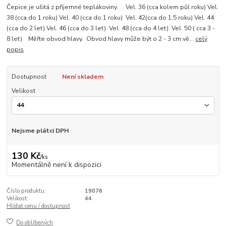
Čepice je ušitá z příjemné teplákoviny. Vel. 36 (cca kolem půl roku) Vel.
38 (cca do 1 roku) Vel. 40 (cca do 1 roku) Vel. 42(cca do 1,5 roku) Vel. 44
(cca do 2 let) Vel. 46 (cca do 3 let) Vel. 48 (cca do 4 let) Vel. 50 ( cca 3 -
8 let) Měřte obvod hlavy. Obvod hlavy může být o 2 - 3 cm vě...
celý
popis
Dostupnost
Není skladem
Velikost
Nejsme plátci DPH
130 Kč
/
ks
Momentálně není k dispozici
Číslo produktu:
19076
Velikost:
44
Hlídat cenu / dostupnost
Do oblíbených