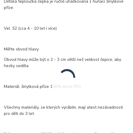
Dětská teploučká čepka je ručně uháčkovaná z ňuňací žinylkové
příze.
Vel. 52 (cca 4 - 10 let i více)
Měřte obvod hlavy.
Obvod hlavy může být o 2 - 3 cm větší než velikost čepice, aby
hezky seděla.
Materiál: žinylková příze 100% micro PES
Všechny materiály, ze kterých vyrábím, mají atest nezávadnosti
pro děti do 3 let.