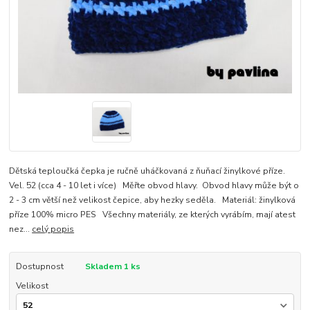
Dětská teploučká čepka je ručně uháčkovaná z ňuňací žinylkové příze.
Vel. 52 (cca 4 - 10 let i více) Měřte obvod hlavy. Obvod hlavy může být o
2 - 3 cm větší než velikost čepice, aby hezky seděla. Materiál: žinylková
příze 100% micro PES Všechny materiály, ze kterých vyrábím, mají atest
nez...
celý popis
Dostupnost
Skladem 1 ks
Velikost