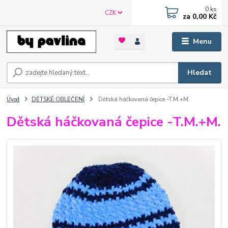
0
ks
CZK
za
0,00 Kč
Menu
Hledat
Úvod
DĚTSKÉ OBLEČENÍ
Dětská háčkovaná čepice -T.M.+M.
Dětská háčkovaná čepice -T.M.+M.