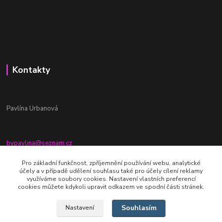
Kontakty
Pavlína Urbanová
bypavlina@seznam.cz
+420774917196
Pro základní funkčnost, zpříjemnění používání webu, analytické
účely a v případě udělení souhlasu také pro účely cílení reklamy
Fb stránka - By pavlina
využíváme soubory cookies. Nastavení vlastních preferencí
cookies můžete kdykoli upravit odkazem ve spodní části stránek.
Souhlasím
Nastavení