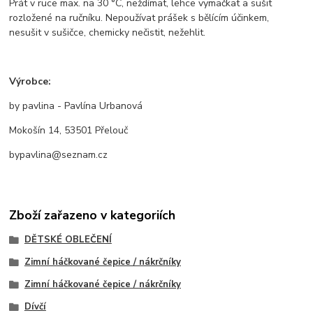
Prát v ruce max. na 30 °C, neždímat, lehce vymačkat a sušit
rozložené na ručníku. Nepoužívat prášek s bělícím účinkem,
nesušit v sušičce, chemicky nečistit, nežehlit.
Výrobce:
by pavlina - Pavlína Urbanová
Mokošín 14, 53501 Přelouč
bypavlina@seznam.cz
Zboží zařazeno v kategoriích
DĚTSKÉ OBLEČENÍ
Zimní háčkované čepice / nákrčníky
Zimní háčkované čepice / nákrčníky
Dívčí