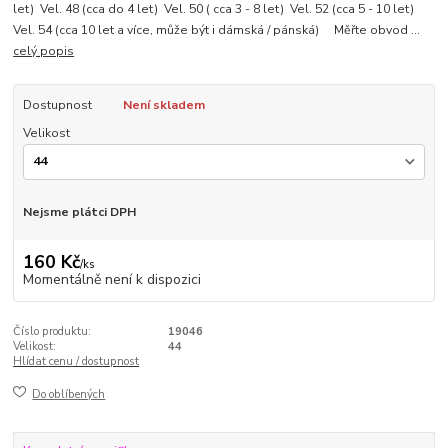
let) Vel. 48 (cca do 4 let) Vel. 50 ( cca 3 - 8 let) Vel. 52 (cca 5 - 10 let)
Vel. 54 (cca 10 let a více, může být i dámská / pánská) Měřte obvod ...
celý popis
Dostupnost
Není skladem
Velikost
Nejsme plátci DPH
160 Kč
/
ks
Momentálně není k dispozici
Číslo produktu:
19046
Velikost:
44
Hlídat cenu / dostupnost
Do oblíbených