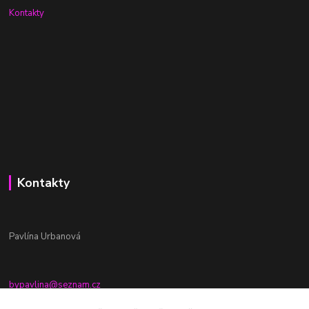
Kontakty
Kontakty
Pavlína Urbanová
bypavlina@seznam.cz
+420774917196