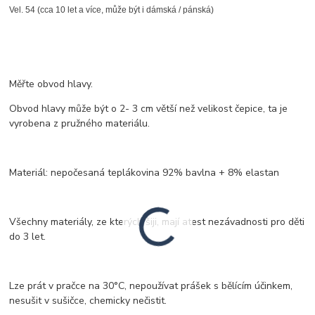
Vel. 54 (cca 10 let a více, může být i dámská / pánská)
Měřte obvod hlavy.
Obvod hlavy může být o 2- 3 cm větší než velikost čepice, ta je
vyrobena z pružného materiálu.
Materiál: nepočesaná teplákovina 92% bavlna + 8% elastan
Všechny materiály, ze kterých šiji, mají atest nezávadnosti pro děti
do 3 let.
Lze prát v pračce na 30°C, nepoužívat prášek s bělícím účinkem,
nesušit v sušičce, chemicky nečistit.