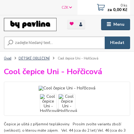
0
ks
CZK
za
0,00 Kč
Menu
Hledat
Úvod
DĚTSKÉ OBLEČENÍ
Cool čepice Uni - Hořčicová
Cool čepice Uni - Hořčicová
Čepice je ušitá z příjemné teplákoviny. Prosím zvolte variantu zboží
(velikost), o kterou máte zájem. Vel. 44 (cca do 2 let) Vel. 46 (cca do 3