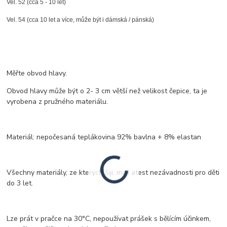
Vel. 52 (cca 5 - 10 let)
Vel. 54 (cca 10 let a více, může být i dámská / pánská)
Měřte obvod hlavy.
Obvod hlavy může být o 2- 3 cm větší než velikost čepice, ta je
vyrobena z pružného materiálu.
Materiál: nepočesaná teplákovina 92% bavlna + 8% elastan
Všechny materiály, ze kterých šiji, mají atest nezávadnosti pro děti
do 3 let.
Lze prát v pračce na 30°C, nepoužívat prášek s bělícím účinkem,