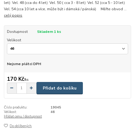
let) Vel. 48 (cca do 4 let) Vel. 50 ( cca 3 - 8 let) Vel. 52 (cca 5 - 10 let)
Vel. 54 (cca 10 let a více, může být i dámská / pánská) Měřte obvod ...
celý popis
Dostupnost
Skladem 1 ks
Velikost
Nejsme plátci DPH
170 Kč
/
ks
Přidat do košíku
Číslo produktu:
19045
Velikost:
46
Hlídat cenu / dostupnost
Do oblíbených