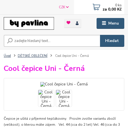
0
ks
CZK
za
0,00 Kč
Menu
Hledat
Úvod
DĚTSKÉ OBLEČENÍ
Cool čepice Uni - Černá
Cool čepice Uni - Černá
Čepice je ušitá z příjemné teplákoviny. Prosím zvolte variantu zboží
(velikost), o kterou máte zájem. Vel. 44 (cca do 2 let) Vel. 46 (cca do 3