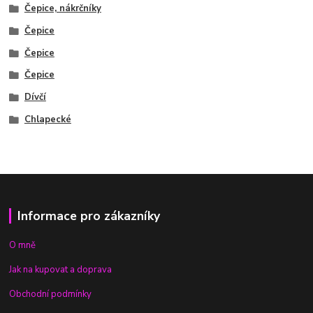
Čepice, nákrčníky
Čepice
Čepice
Čepice
Dívčí
Chlapecké
Informace pro zákazníky
O mně
Jak na kupovat a doprava
Obchodní podmínky