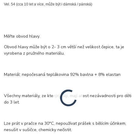
Vel. 54 (cca 10 let a více, může být i dámská / pánská)
Měřte obvod hlavy.
Obvod hlavy může být o 2- 3 cm větší než velikost čepice, ta je
vyrobena z pružného materiálu.
Materiál: nepočesaná teplákovina 92% bavlna + 8% elastan
Všechny materiály, ze kterých šiji, mají atest nezávadnosti pro děti
do 3 let.
Lze prát v pračce na 30°C, nepoužívat prášek s bělícím účinkem,
nesušit v sušičce, chemicky nečistit.