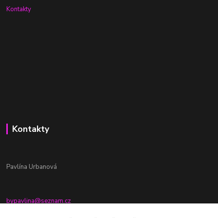
Kontakty
Kontakty
Pavlína Urbanová
bypavlina@seznam.cz
+420774917196