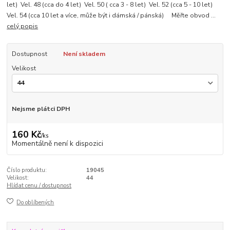
let) Vel. 48 (cca do 4 let) Vel. 50 ( cca 3 - 8 let) Vel. 52 (cca 5 - 10 let)
Vel. 54 (cca 10 let a více, může být i dámská / pánská) Měřte obvod ...
celý popis
Dostupnost
Není skladem
Velikost
Nejsme plátci DPH
160 Kč
/
ks
Momentálně není k dispozici
Číslo produktu:
19045
Velikost:
44
Hlídat cenu / dostupnost
Do oblíbených