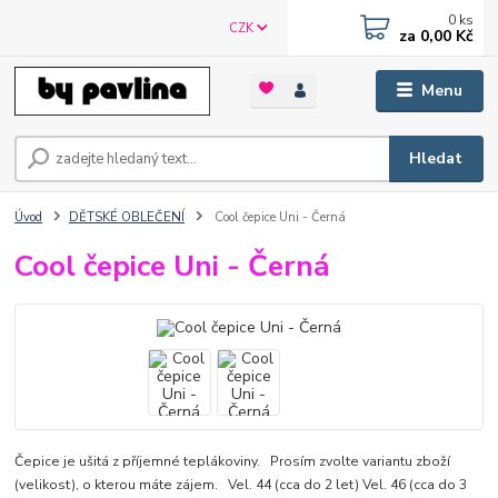
0
ks
CZK
za
0,00 Kč
Menu
Hledat
Úvod
DĚTSKÉ OBLEČENÍ
Cool čepice Uni - Černá
Cool čepice Uni - Černá
Čepice je ušitá z příjemné teplákoviny. Prosím zvolte variantu zboží
(velikost), o kterou máte zájem. Vel. 44 (cca do 2 let) Vel. 46 (cca do 3