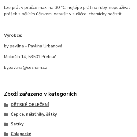
Lze prát v pračce max. na 30 °C, nejlépe prát na ruby, nepoužívat
prášek s bělícím účinkem, nesušit v sušičce, chemicky nečistit.
Výrobce:
by pavlina - Pavlína Urbanová
Mokošín 14, 53501 Přelouč
bypavlina@seznam.cz
Zboží zařazeno v kategoriích
DĚTSKÉ OBLEČENÍ
Čepice, nákrčníky, šátky
Setíky
Chlapecké