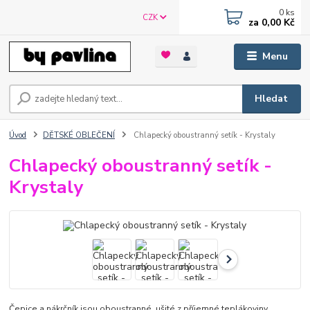
0
ks
CZK
za
0,00 Kč
Menu
Hledat
Úvod
DĚTSKÉ OBLEČENÍ
Chlapecký oboustranný setík - Krystaly
Chlapecký oboustranný setík -
Krystaly
Čepice a nákrčník jsou oboustranné, ušité z příjemné teplákoviny.