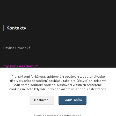
Kontakty
Pavlína Urbanová
bypavlina@seznam.cz
+420774917196
Pro základní funkčnost, zpříjemnění používání webu, analytické
účely a v případě udělení souhlasu také pro účely cílení reklamy
Fb stránka - By pavlina
využíváme soubory cookies. Nastavení vlastních preferencí
cookies můžete kdykoli upravit odkazem ve spodní části stránek.
Souhlasím
Nastavení