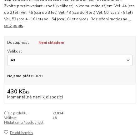
Zvolte prosím variantu zboží (velikost), o kterou máte zájem. Vel. 44 (cca
do 2 let) Vel. 46 (cca do 3 let) Vel. 48 (cca do 4 let) Vel. 50 (cca 3 - 8 let)
Vel. 52 (cca 4 - 10 let) Vel. 54 (cca 10 let a více) Rozložení motivu na ...
celý popis
Dostupnost
Není skladem
Velikost
Nejsme plátci DPH
430 Kč
/
ks
Momentálně není k dispozici
Číslo produktu:
21024
Velikost:
48
Hlídat cenu / dostupnost
Do oblíbených