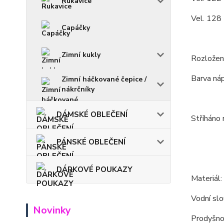
Rukavice
Vel. 128 
Capáčky
Zimní kukly
Rozložení
Barva náp
Zimní háčkované čepice /
nákrčníky
DÁMSKÉ OBLEČENÍ
Stříháno 
PÁNSKÉ OBLEČENÍ
DÁRKOVÉ POUKAZY
Materiál
Vodní s
Novinky
Prodyšn