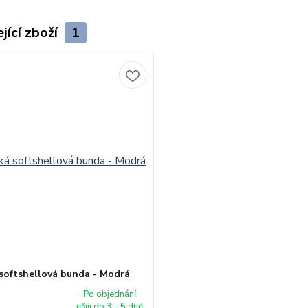
jící zboží
1
softshellová bunda - Modrá
Po objednání
ušiji do 3 - 5 dnů