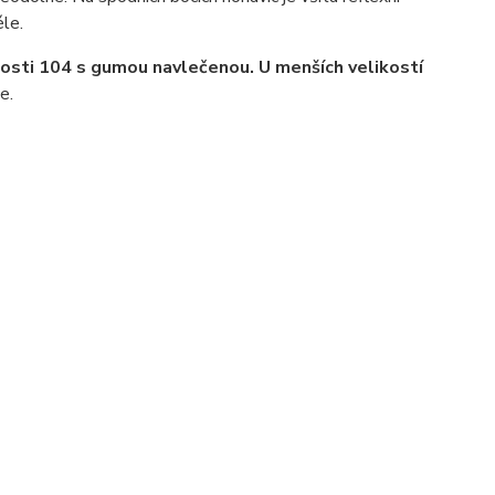
éle.
kosti 104 s gumou navlečenou. U menších
velikostí
e.