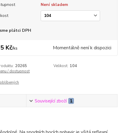
tupnost
Není skladem
ikost
sme plátci DPH
5 Kč
Momentálně není k dispozici
/
ks
roduktu:
20265
Velikost:
104
cenu / dostupnost
oblíbených
Související zboží
1
ěodolné. Na spodních bocích nohavic je všitá reflexní