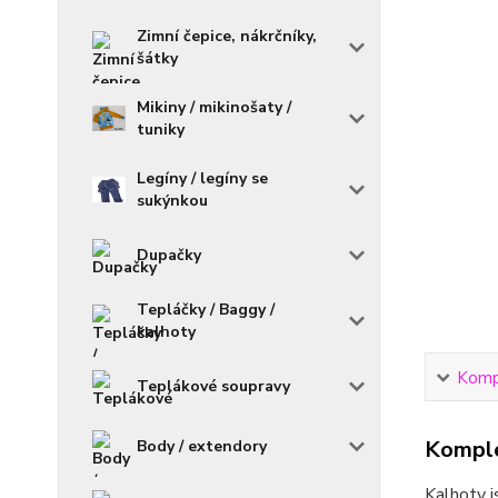
Zimní čepice, nákrčníky,
šátky
Mikiny / mikinošaty /
tuniky
Legíny / legíny se
sukýnkou
Dupačky
Tepláčky / Baggy /
kalhoty
Kompl
Teplákové soupravy
Komple
Body / extendory
Kalhoty j