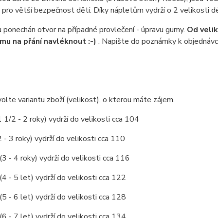
 pro větší bezpečnost dětí. Díky nápletům vydrží o 2 velikosti d
 ponechán otvor na případné provlečení - úpravu gumy.
Od veli
u na přání navléknout :-)
. Napište do poznámky k objednávc
olte variantu zboží (velikost), o kterou máte zájem.
1 1/2 - 2 roky) vydrží do velikosti cca 104
2 - 3 roky) vydrží do velikosti cca 110
(3 - 4 roky) vydrží do velikosti cca 116
(4 - 5 let) vydrží do velikosti cca 122
(5 - 6 let) vydrží do velikosti cca 128
(6 - 7 let) vydrží do velikosti cca 134