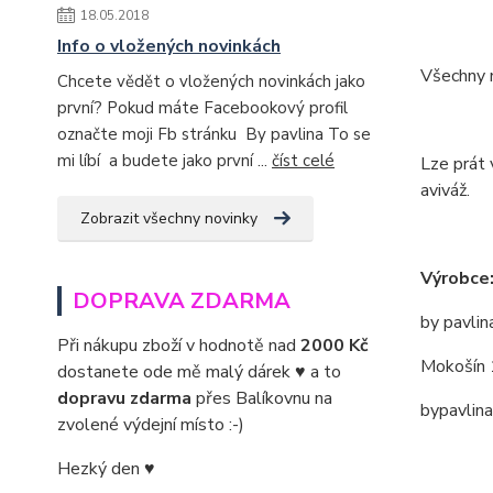
18.05.2018
Info o vložených novinkách
Všechny m
Chcete vědět o vložených novinkách jako
první? Pokud máte Facebookový profil
označte moji Fb stránku By pavlina To se
mi líbí a budete jako první ...
číst celé
Lze prát 
aviváž.
Zobrazit všechny novinky
Výrobce
DOPRAVA ZDARMA
by pavlin
Při nákupu zboží v hodnotě nad
2000 Kč
Mokošín 
dostanete ode mě malý dárek ♥ a to
dopravu zdarma
přes Balíkovnu na
bypavlin
zvolené výdejní místo :-)
Hezký den ♥