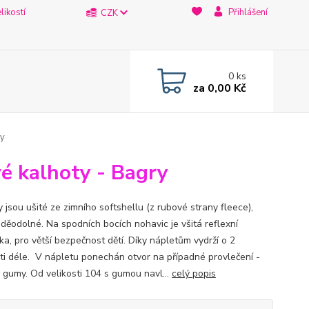
likostí
Přihlášení
CZK
0
ks
za
0,00 Kč
ry
vé kalhoty - Bagry
 jsou ušité ze zimního softshellu (z rubové strany fleece),
oděodolné. Na spodních bocích nohavic je všitá reflexní
ka, pro větší bezpečnost dětí. Díky nápletům vydrží o 2
sti déle. V nápletu ponechán otvor na případné provlečení -
 gumy. Od velikosti 104 s gumou navl...
celý popis