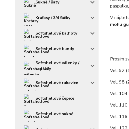
Sukně / šaty
paspulka,
V nápletu
Kraťasy / 3/4 ťáčky
mohu gum
Softshellové kalhoty
Softshellové bundy
Prosím zv
Softshellové válenky /
capáčky
Vel. 92 (
Vel. 98 (
Softshellové rukavice
Vel. 104 
Softshellové čepice
Vel. 110 
Softshellové sukně
Vel. 116 
Vel. 122 