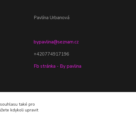
Pavlína Urbanová
bypavlina@seznam.cz
+420774917196
Fb stránka - By pavlina
 souhlasu také pro
žete kdykoli upravit