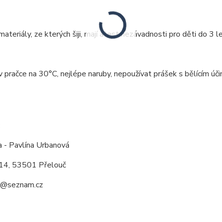
ateriály, ze kterých šiji, mají atest nezávadnosti pro děti do 3 le
v pračce na 30°C, nejlépe naruby, nepoužívat prášek s bělícím úči
:
a - Pavlína Urbanová
14, 53501 Přelouč
a@seznam.cz