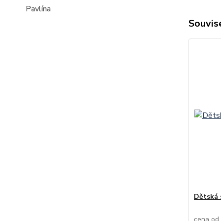
Pavlína
Souvise
Dětská 
cena od