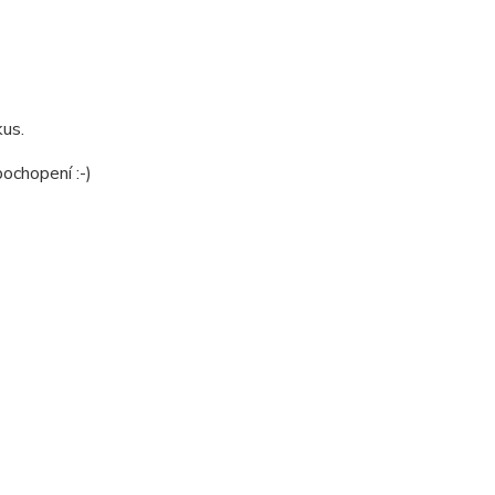
kus.
ochopení :-)