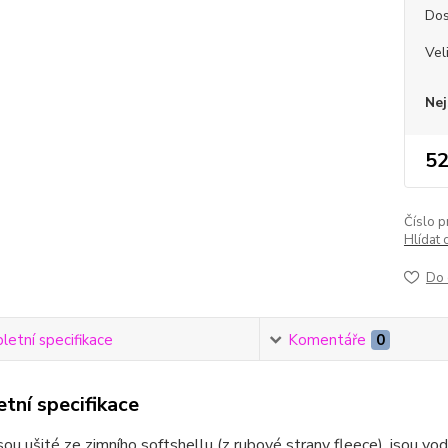
Dos
Vel
Nej
52
Číslo p
Hlídat 
Do 
etní specifikace
Komentáře
0
tní specifikace
sou ušité ze zimního softshellu (z rubové strany fleece), jsou vod