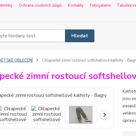
dmínky
Ochrana osobních údajů
Kontakty
Fotogalerie
Tabulka ve
Hledat
DĚTSKÉ OBLEČENÍ
Chlapecké zimní rostoucí softshellové kalhoty - Bag
pecké zimní rostoucí softshello
Kalhoty
jsou v
paspul
veliko
úpravu