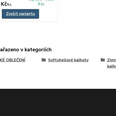
 Kč
8 ks
/
ks
Zvolit variantu
zařazeno v kategoriích
KÉ OBLEČENÍ
Softshellové kalhoty
Zimn
kalh