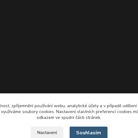
čnost, zpříjemnění používání webu, analytické účely a v případě udělení
y využíváme soubory cookies. Nastavení vlastních preferencí cookies mů
odkazem ve spodní části stránek.
Souhlasím
Nastavení