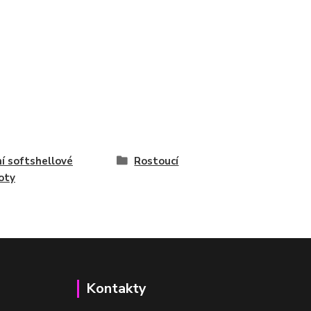
í softshellové
Rostoucí
oty
Kontakty