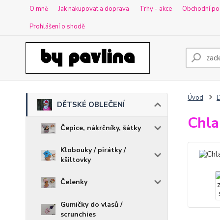
O mně
Jak nakupovat a doprava
Trhy - akce
Obchodní po
Prohlášení o shodě
Úvod
DĚTSKÉ OBLEČENÍ
Chla
Čepice, nákrčníky, šátky
Klobouky / pirátky /
kšiltovky
Čelenky
Gumičky do vlasů /
scrunchies