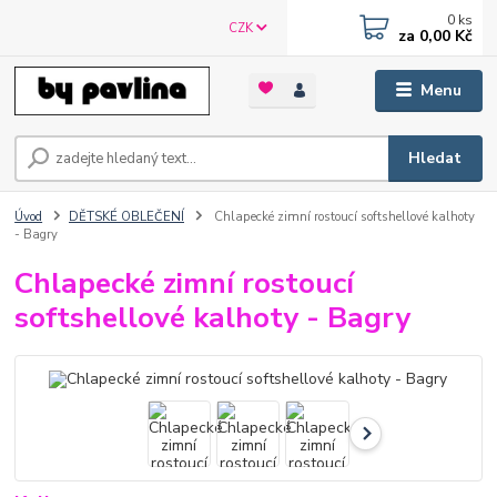
0
ks
CZK
za
0,00 Kč
Menu
Hledat
Úvod
DĚTSKÉ OBLEČENÍ
Chlapecké zimní rostoucí softshellové kalhoty
- Bagry
Chlapecké zimní rostoucí
softshellové kalhoty - Bagry