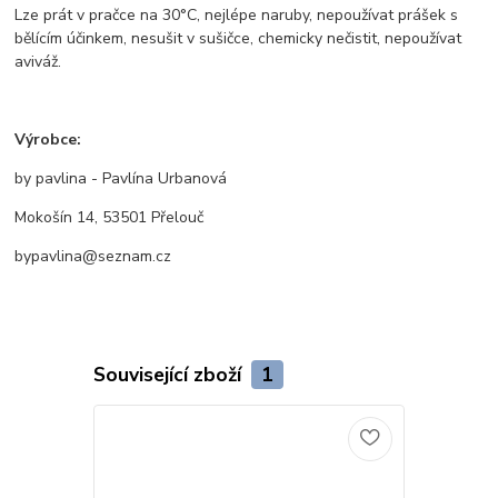
Lze prát v pračce na 30°C, nejlépe naruby, nepoužívat prášek s
bělícím účinkem, nesušit v sušičce, chemicky nečistit, nepoužívat
aviváž.
Výrobce:
by pavlina - Pavlína Urbanová
Mokošín 14, 53501 Přelouč
bypavlina@seznam.cz
Související zboží
1