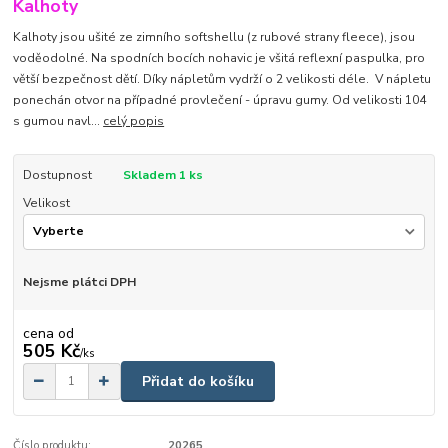
Kalhoty
Kalhoty jsou ušité ze zimního softshellu (z rubové strany fleece), jsou
voděodolné. Na spodních bocích nohavic je všitá reflexní paspulka, pro
větší bezpečnost dětí. Díky nápletům vydrží o 2 velikosti déle. V nápletu
ponechán otvor na případné provlečení - úpravu gumy. Od velikosti 104
s gumou navl...
celý popis
Dostupnost
Skladem 1 ks
Velikost
Nejsme plátci DPH
cena od
505 Kč
/
ks
Přidat do košíku
Číslo produktu:
20265