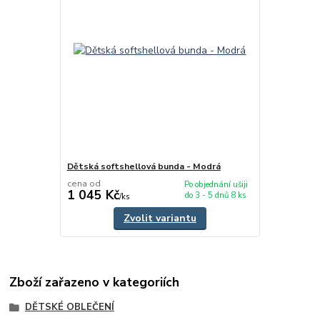
Dětská softshellová bunda - Modrá
cena od
Po objednání ušiji
1 045 Kč
do 3 - 5 dnů 8 ks
/
ks
Zvolit variantu
Zboží zařazeno v kategoriích
DĚTSKÉ OBLEČENÍ