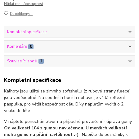
Hlídat cenu / dostupnost
Do oblíbených
Kompletní specifikace
Komentáře
0
Související zboží
1
Kompletní specifikace
Kalhoty jsou ušité ze zimního softshellu (z rubové strany fleece),
jsou voděodolné. Na spodních bocích nohavic je všitá reflexní
paspulka, pro větší bezpečnost dětí. Díky nápletům vydrží o 2
velikosti déle.
V nápletu ponechán otvor na případné provlečení - úpravu gumy.
Od velikosti 104 s gumou navlečenou. U menších
velikostí
mohu gumu na přání navléknout :-)
. Napište do poznámky k