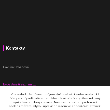
Kontakty
Pavlína Urbanová
bypavlina@seznam.cz
+420774917196
Pro základní funkčnost, zpříjemnění používání webu, analytické
účely a v případě udělení souhlasu také pro účely cílení reklamy
Fb stránka - By pavlina
využíváme soubory cookies. Nastavení vlastních preferencí
cookies můžete kdykoli upravit odkazem ve spodní části stránek.