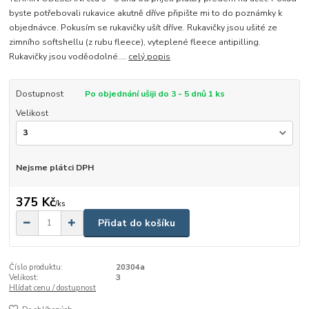
byste potřebovali rukavice akutně dříve připište mi to do poznámky k
objednávce. Pokusím se rukavičky ušít dříve. Rukavičky jsou ušité ze
zimního softshellu (z rubu fleece), vyteplené fleece antipilling.
Rukavičky jsou voděodolné....
celý popis
Dostupnost
Po objednání ušiji do 3 - 5 dnů 1 ks
Velikost
Nejsme plátci DPH
375 Kč
/
ks
Přidat do košíku
Číslo produktu:
20304a
Velikost:
3
Hlídat cenu / dostupnost