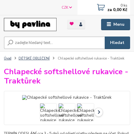
0
ks
CZK
za
0,00 Kč
Menu
Hledat
Úvod
DĚTSKÉ OBLEČENÍ
Chlapecké softshellové rukavice - Traktůrek
Chlapecké softshellové rukavice -
Traktůrek
TERMÍN ODESLÁNÍ cca 3 - 5 dnů od přijetí platby předem na účet. Pokud