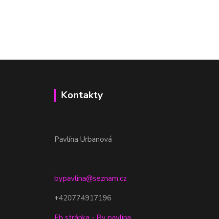
Kontakty
Pavlína Urbanová
bypavlina@seznam.cz
+420774917196
Fb stránka - By pavlina