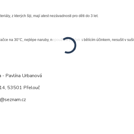
riály, z kterých šiji, mají atest nezávadnosti pro děti do 3 let.
račce na 30°C, nejlépe naruby, nepoužívat prášek s bělícím účinkem, nesušit v suši
:
a - Pavlína Urbanová
14, 53501 Přelouč
a@seznam.cz