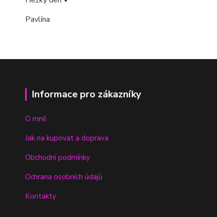
Hezký den ♥
Pavlína
Informace pro zákazníky
O mně
Jak na kupovat a doprava
Obchodní podmínky
Ochrana osobních údajů
Kontakty