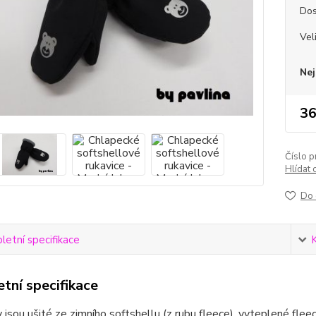
Dos
Vel
Nej
36
Číslo p
Hlídat 
Do 
etní specifikace
tní specifikace
 jsou ušité ze zimního softshellu (z rubu fleece), vyteplené fle