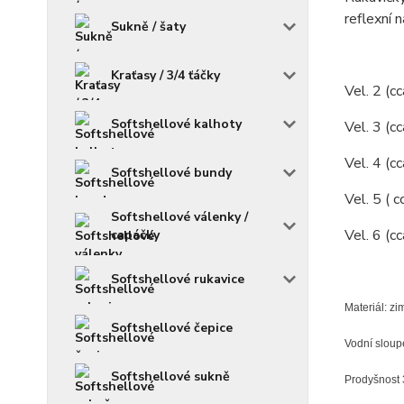
reflexní 
Sukně / šaty
Kraťasy / 3/4 ťáčky
Vel. 2 (c
Softshellové kalhoty
Vel. 3 (c
Vel. 4 (c
Softshellové bundy
Vel. 5 ( 
Softshellové válenky /
Vel. 6 (c
capáčky
Softshellové rukavice
Materiál: z
Softshellové čepice
Vodní slou
Softshellové sukně
Prodyšnost