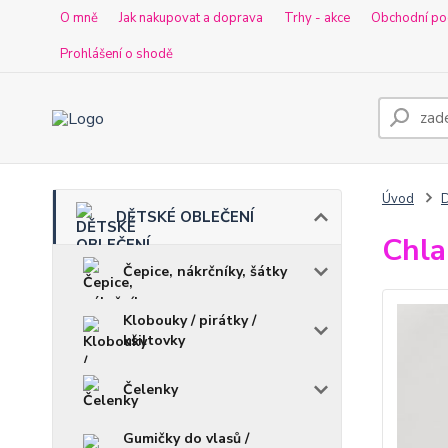
O mně
Jak nakupovat a doprava
Trhy - akce
Obchodní po
Prohlášení o shodě
Úvod
DĚTSKÉ OBLEČENÍ
Chla
Čepice, nákrčníky, šátky
Klobouky / pirátky /
kšiltovky
Čelenky
Gumičky do vlasů /