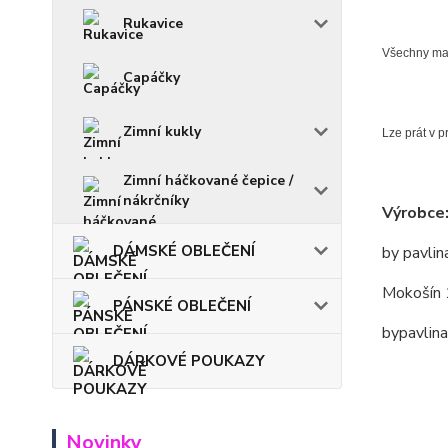
Rukavice
Všechny mate
Capáčky
Zimní kukly
Lze prát v p
Zimní háčkované čepice /
nákrčníky
Výrobce
DÁMSKÉ OBLEČENÍ
by pavlin
Mokošín 
PÁNSKÉ OBLEČENÍ
bypavlin
DÁRKOVÉ POUKAZY
Novinky