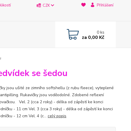
likostí
Přihlášení
CZK
0
ks
za
0,00 Kč
u
edvídek se šedou
ky jsou ušité ze zimního softshellu (z rubu fleece), vyteplené
 antipilling. Rukavičky jsou voděodolné. Zdobené reflexní
ovačkou. Vel. 2 (cca 2 roky) - délka od zápěstí ke konci
dníčku - 11 cm Vel. 3 (cca 3 roky) - délka od zápěstí ke konci
dníčku - 12 cm Vel. 4 (c...
celý popis