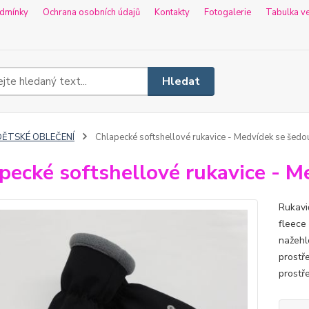
dmínky
Ochrana osobních údajů
Kontakty
Fotogalerie
Tabulka ve
Hledat
DĚTSKÉ OBLEČENÍ
Chlapecké softshellové rukavice - Medvídek se šedo
pecké softshellové rukavice - M
Rukavič
fleece
nažehl
prostře
prostře