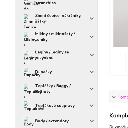
scrunchies
Zimní čepice, nákrčníky,
šátky
Mikiny / mikinošaty /
tuniky
Legíny / legíny se
sukýnkou
Dupačky
Tepláčky / Baggy /
kalhoty
Kompl
Teplákové soupravy
Komple
Body / extendory
Rukavičky