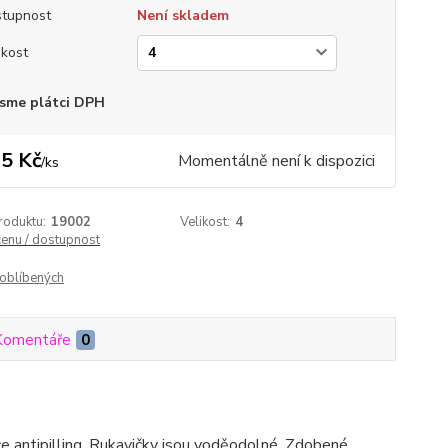
tupnost
Není skladem
ikost
sme plátci DPH
5 Kč
Momentálně není k dispozici
/
ks
roduktu:
19002
Velikost:
4
cenu / dostupnost
oblíbených
Komentáře
0
ece antipilling. Rukavičky jsou voděodolné. Zdobené