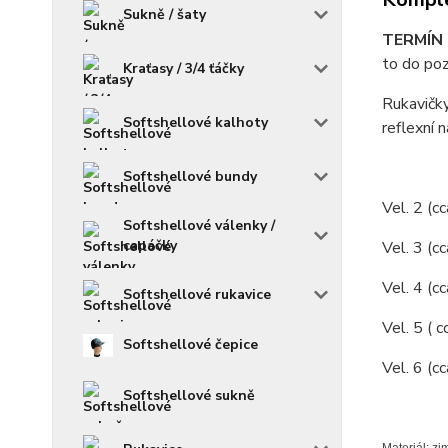
Sukně / šaty
TERMÍN D
to do poz
Kraťasy / 3/4 ťáčky
Rukavičky
Softshellové kalhoty
reflexní 
Softshellové bundy
Vel. 2 (c
Softshellové válenky /
capáčky
Vel. 3 (c
Vel. 4 (c
Softshellové rukavice
Vel. 5 ( 
Softshellové čepice
Vel. 6 (c
Softshellové sukně