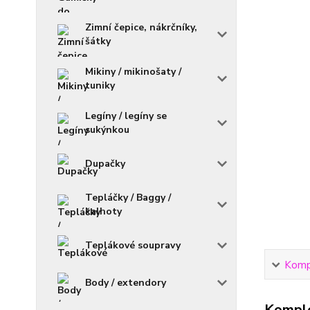
Zimní čepice, nákrčníky,
šátky
Mikiny / mikinošaty /
tuniky
Legíny / legíny se
sukýnkou
Dupačky
Tepláčky / Baggy /
kalhoty
Teplákové soupravy
Kompl
Body / extendory
Komple