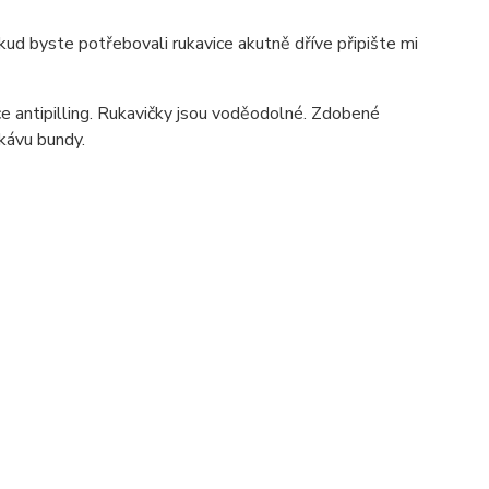
ud byste potřebovali rukavice akutně dříve připište mi
ece antipilling. Rukavičky jsou voděodolné. Zdobené
kávu bundy.