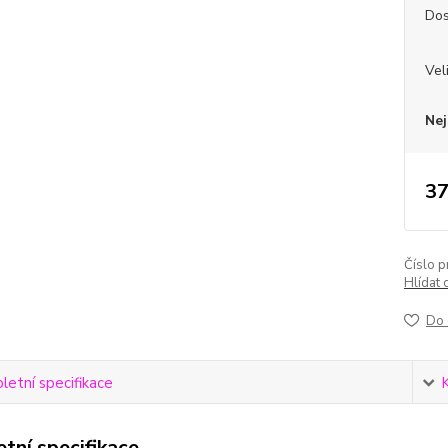
Dos
Vel
Nej
37
Číslo p
Hlídat 
Do 
etní specifikace
tní specifikace