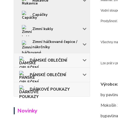
Rukavice
Materiál: z
Vodní slou
Capáčky
Prodyšnost
Zimní kukly
Zimní háčkované čepice /
Všechny mate
nákrčníky
DÁMSKÉ OBLEČENÍ
Lze prát v p
PÁNSKÉ OBLEČENÍ
Výrobce
DÁRKOVÉ POUKAZY
by pavlin
Mokošín 
Novinky
bypavlin