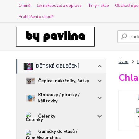
O mně
Jak nakupovat a doprava
Trhy - akce
Obchodní po
Prohlášení o shodě
Úvod
DĚTSKÉ OBLEČENÍ
Chla
Čepice, nákrčníky, šátky
Klobouky / pirátky /
kšiltovky
Čelenky
Gumičky do vlasů /
scrunchies