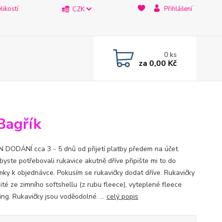
likostí
Přihlášení
CZK
0
ks
za
0,00 Kč
Bagřík
 DODÁNÍ cca 3 - 5 dnů od přijetí platby předem na účet.
byste potřebovali rukavice akutně dříve připište mi to do
ky k objednávce. Pokusím se rukavičky dodat dříve. Rukavičky
ité ze zimního softshellu (z rubu fleece), vyteplené fleece
ling. Rukavičky jsou voděodolné. ...
celý popis