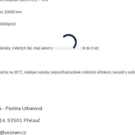
imní softshell 100% PES + TPU
pec 10000 mm
 3000g/m2
riály, z kterých šiji, mají atest nezávadnosti pro děti do 3 let.
račce na 30°C, nejlépe naruby, nepoužívat prášek s bělícím účinkem, nesušit v suši
:
a - Pavlína Urbanová
14, 53501 Přelouč
a@seznam.cz