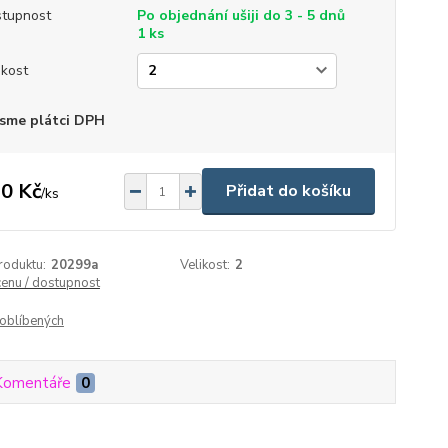
tupnost
Po objednání ušiji do 3 - 5 dnů
1 ks
ikost
sme plátci DPH
0 Kč
Přidat do košíku
/
ks
roduktu:
20299a
Velikost:
2
cenu / dostupnost
oblíbených
Komentáře
0