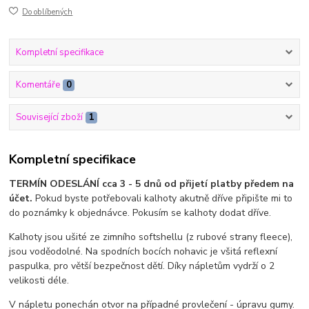
Do oblíbených
Kompletní specifikace
Komentáře
0
Související zboží
1
Kompletní specifikace
TERMÍN ODESLÁNÍ cca 3 - 5 dnů od přijetí platby předem na
účet.
Pokud byste potřebovali kalhoty akutně dříve připište mi to
do poznámky k objednávce. Pokusím se kalhoty dodat dříve.
Kalhoty jsou ušité ze zimního softshellu (z rubové strany fleece),
jsou voděodolné. Na spodních bocích nohavic je všitá reflexní
paspulka, pro větší bezpečnost dětí. Díky nápletům vydrží o 2
velikosti déle.
V nápletu ponechán otvor na případné provlečení - úpravu gumy.