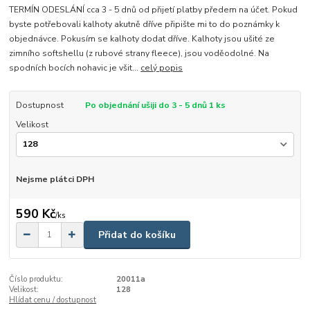
TERMÍN ODESLÁNÍ cca 3 - 5 dnů od přijetí platby předem na účet. Pokud
byste potřebovali kalhoty akutně dříve připište mi to do poznámky k
objednávce. Pokusím se kalhoty dodat dříve. Kalhoty jsou ušité ze
zimního softshellu (z rubové strany fleece), jsou voděodolné. Na
spodních bocích nohavic je všit...
celý popis
Dostupnost
Po objednání ušiji do 3 - 5 dnů 1 ks
Velikost
Nejsme plátci DPH
590 Kč
/
ks
Přidat do košíku
Číslo produktu:
20011a
Velikost:
128
Hlídat cenu / dostupnost