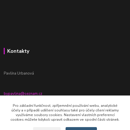
Kontakty
Pavlína Urbanová
bypavlina@seznam.cz
+420774917196
Pro základní funkčnost, zpříjemnění používání webu, analytické
účely a v případě udělení souhlasu také pro účely cílení reklamy
Fb stránka - By pavlina
využíváme soubory cookies. Nastavení vlastních preferencí
cookies můžete kdykoli upravit odkazem ve spodní části stránek.