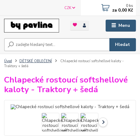
0
ks
CZK
za
0,00 Kč
Menu
Hledat
Úvod
DĚTSKÉ OBLEČENÍ
Chlapecké rostoucí softshellové kaloty -
Traktory + šedá
Chlapecké rostoucí softshellové
kaloty - Traktory + šedá