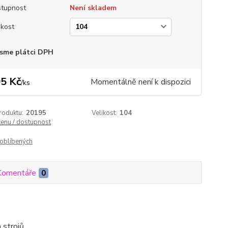
tupnost
Není skladem
ikost
sme plátci DPH
5 Kč
Momentálně není k dispozici
/
ks
roduktu:
20195
Velikost:
104
cenu / dostupnost
oblíbených
Komentáře
0
 strojů.