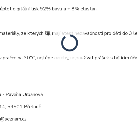
 úplet digitální tisk 92% bavlna + 8% elastan
ateriály, ze kterých šiji, mají atest nezávadnosti pro děti do 3 le
v pračce na 30°C, nejlépe naruby, nepoužívat prášek s bělícím účin
:
a - Pavlína Urbanová
14, 53501 Přelouč
a@seznam.cz