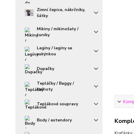
Zimní čepice, nákrčníky,
šátky
Mikiny / mikinošaty /
tuniky
Legíny / legíny se
sukýnkou
Dupačky
Tepláčky / Baggy /
kalhoty
Kompl
Teplákové soupravy
Komple
Body / extendory
Kraťásky 