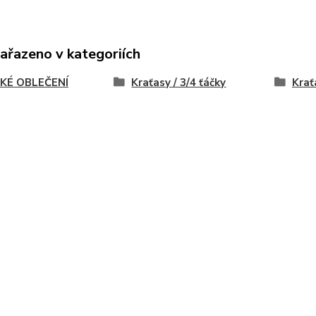
zařazeno v kategoriích
KÉ OBLEČENÍ
Kraťasy / 3/4 ťáčky
Krať