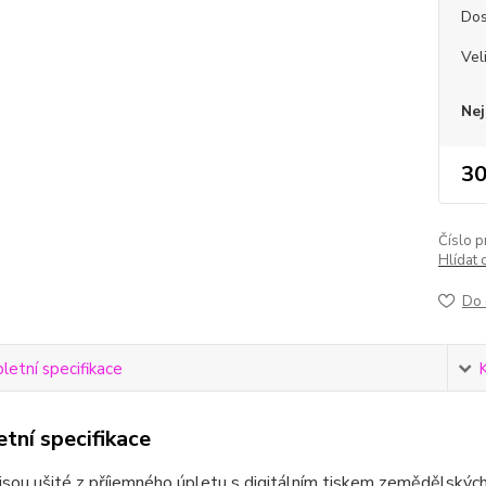
Dos
Vel
Nej
30
Číslo p
Hlídat 
Do 
etní specifikace
tní specifikace
jsou ušité z příjemného úpletu s digitálním tiskem zemědělských