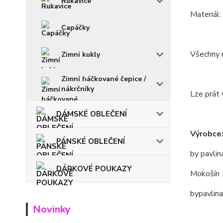
Rukavice
Materiál:
Capáčky
Všechny m
Zimní kukly
Zimní háčkované čepice /
nákrčníky
Lze prát 
DÁMSKÉ OBLEČENÍ
Výrobce
PÁNSKÉ OBLEČENÍ
by pavlin
DÁRKOVÉ POUKAZY
Mokošín 
bypavlin
Novinky