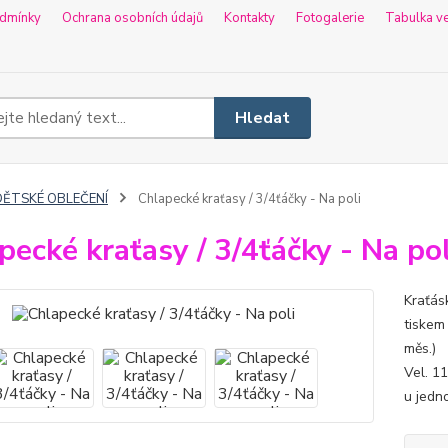
dmínky
Ochrana osobních údajů
Kontakty
Fotogalerie
Tabulka ve
Hledat
DĚTSKÉ OBLEČENÍ
Chlapecké kraťasy / 3/4ťáčky - Na poli
pecké kraťasy / 3/4ťáčky - Na pol
Kraťásk
tiskem
měs.) V
Vel. 11
u jedno