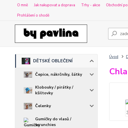
O mně
Jak nakupovat a doprava
Trhy - akce
Obchodní po
Prohlášení o shodě
Úvod
DĚTSKÉ OBLEČENÍ
Chla
Čepice, nákrčníky, šátky
Klobouky / pirátky /
kšiltovky
Čelenky
Gumičky do vlasů /
scrunchies