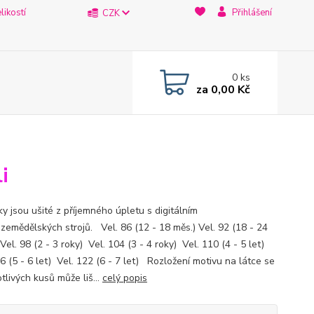
likostí
Přihlášení
CZK
0
ks
za
0,00 Kč
i
y jsou ušité z příjemného úpletu s digitálním
 zemědělských strojů. Vel. 86 (12 - 18 měs.) Vel. 92 (18 - 24
el. 98 (2 - 3 roky) Vel. 104 (3 - 4 roky) Vel. 110 (4 - 5 let)
6 (5 - 6 let) Vel. 122 (6 - 7 let) Rozložení motivu na látce se
tlivých kusů může liš...
celý popis