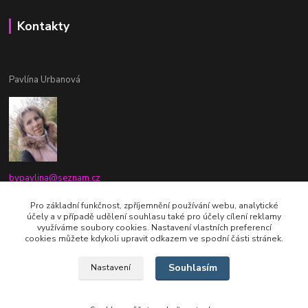
Kontakty
Pavlína Urbanová
bypavlina@seznam.cz
+420774917196
Pro základní funkčnost, zpříjemnění používání webu, analytické
účely a v případě udělení souhlasu také pro účely cílení reklamy
Fb stránka - By pavlina
využíváme soubory cookies. Nastavení vlastních preferencí
cookies můžete kdykoli upravit odkazem ve spodní části stránek.
Souhlasím
Nastavení