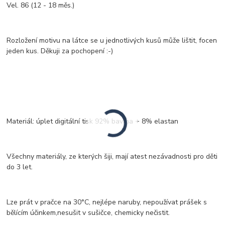
Vel. 86 (12 - 18 měs.)
Rozložení motivu na látce se u jednotlivých kusů může lištit, focen
jeden kus. Děkuji za pochopení :-)
Materiál: úplet digitální tisk 92% bavlna + 8% elastan
Všechny materiály, ze kterých šiji, mají atest nezávadnosti pro děti
do 3 let.
Lze prát v pračce na 30°C, nejlépe naruby, nepoužívat prášek s
bělícím účinkem,nesušit v sušičce, chemicky nečistit.