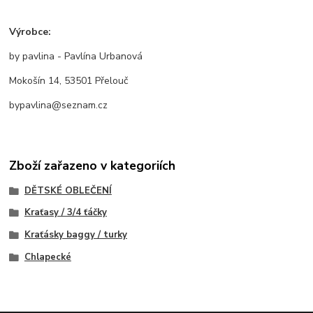
Výrobce:
by pavlina - Pavlína Urbanová
Mokošín 14, 53501 Přelouč
bypavlina@seznam.cz
Zboží zařazeno v kategoriích
DĚTSKÉ OBLEČENÍ
Kraťasy / 3/4 ťáčky
Kraťásky baggy / turky
Chlapecké