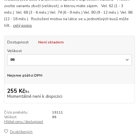
zvolte variantu zboží (velikost), o kterou máte zájem. Vel. 62 (1 - 3
měs.) Vel. 68 (3 - 6 měs.) Vel. 74 (6 - 9 měs.) Vel. 80 (9 - 12 měs.) Vel. 86
(12 - 18 měs.) Rozložení motivu na látce se u jednotlivých kusů může
lišt...
celý popis
Dostupnost
Není skladem
Velikost
Nejsme plátci DPH
255 Kč
/
ks
Momentálně není k dispozici
Číslo produktu:
19111
Velikost:
86
Hlídat cenu / dostupnost
Do oblíbených