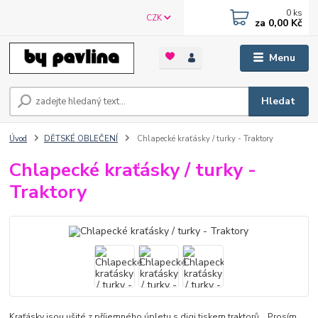
0
ks
CZK
za
0,00 Kč
Menu
Hledat
Úvod
DĚTSKÉ OBLEČENÍ
Chlapecké kraťásky / turky - Traktory
Chlapecké kraťásky / turky -
Traktory
Kraťásky jsou ušité z příjemného úpletu s digi tiskem traktorů. Prosím